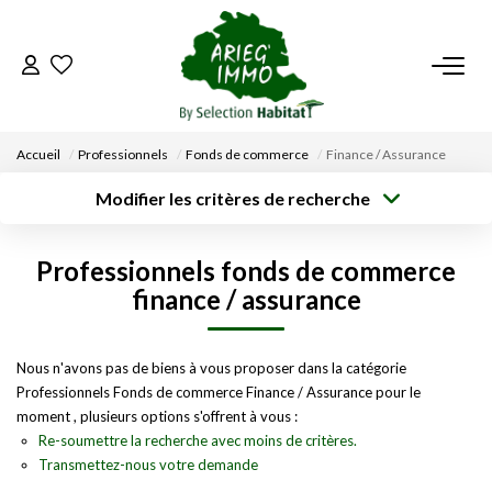
ACCUEIL
Accueil
Professionnels
Fonds de commerce
Finance / Assurance
NOS BIENS
Modifier les critères de recherche
Type de
Localisation
transaction
Acheter
Saisissez la ville
VENDRE UN BIEN
Professionnels fonds de commerce
Type de bien
Surface min
Budget max
Sélectionnez...
finance / assurance
DÉPOSEZ VOTRE RECHERCHE
Créer une
Rayon
Plus de critères
alerte
Nous n'avons pas de biens à vous proposer dans la catégorie
NOUS REJOINDRE
Professionnels Fonds de commerce Finance / Assurance pour le
moment , plusieurs options s'offrent à vous :
CONTACT
Re-soumettre la recherche avec moins de critères.
Transmettez-nous votre demande
EN