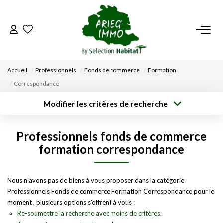
ACCUEIL
Accueil
Professionnels
Fonds de commerce
Formation
NOS BIENS
Correspondance
Modifier les critères de recherche
VENDRE UN BIEN
Type de
Localisation
transaction
Acheter
Saisissez la ville
Professionnels fonds de commerce
Type de bien
DÉPOSEZ VOTRE RECHERCHE
Surface min
Budget max
Sélectionnez...
formation correspondance
Créer une
NOUS REJOINDRE
Rayon
Plus de critères
alerte
Nous n'avons pas de biens à vous proposer dans la catégorie
Professionnels Fonds de commerce Formation Correspondance pour le
CONTACT
moment , plusieurs options s'offrent à vous :
Re-soumettre la recherche avec moins de critères.
EN