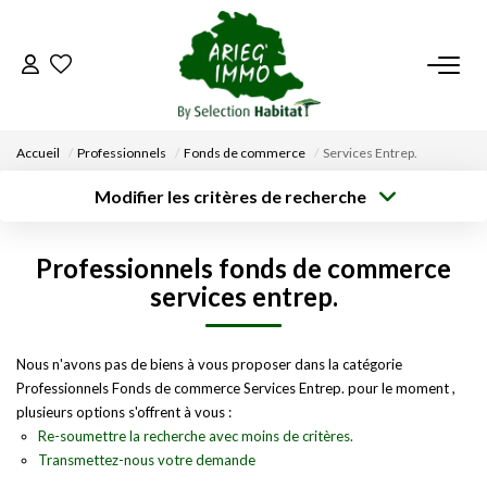
ACCUEIL
Accueil
Professionnels
Fonds de commerce
Services Entrep.
NOS BIENS
Modifier les critères de recherche
Type de
Localisation
transaction
Acheter
Saisissez la ville
VENDRE UN BIEN
Professionnels fonds de commerce
Type de bien
Surface min
Budget max
Sélectionnez...
services entrep.
DÉPOSEZ VOTRE RECHERCHE
Créer une
Rayon
Plus de critères
alerte
Nous n'avons pas de biens à vous proposer dans la catégorie
NOUS REJOINDRE
Professionnels Fonds de commerce Services Entrep. pour le moment ,
plusieurs options s'offrent à vous :
CONTACT
Re-soumettre la recherche avec moins de critères.
Transmettez-nous votre demande
EN