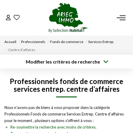
ACCUEIL
Accueil
Professionnels
Fonds de commerce
Services Entrep.
NOS BIENS
Centre d’affaires
Modifier les critères de recherche
VENDRE UN BIEN
Type de
Localisation
transaction
Acheter
Saisissez la ville
Professionnels fonds de commerce
Type de bien
DÉPOSEZ VOTRE RECHERCHE
Surface min
Budget max
Sélectionnez...
services entrep. centre d’affaires
Créer une
NOUS REJOINDRE
Rayon
Plus de critères
alerte
Nous n'avons pas de biens à vous proposer dans la catégorie
Professionnels Fonds de commerce Services Entrep. Centre d’affaires
CONTACT
pour le moment , plusieurs options s'offrent à vous :
Re-soumettre la recherche avec moins de critères.
EN