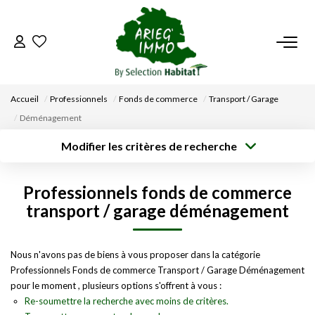
ACCUEIL
Accueil
Professionnels
Fonds de commerce
Transport / Garage
NOS BIENS
Déménagement
Modifier les critères de recherche
VENDRE UN BIEN
Type de
Localisation
transaction
Acheter
Saisissez la ville
Professionnels fonds de commerce
Type de bien
DÉPOSEZ VOTRE RECHERCHE
Surface min
Budget max
transport / garage déménagement
Sélectionnez...
Créer une
NOUS REJOINDRE
Rayon
Plus de critères
alerte
Nous n'avons pas de biens à vous proposer dans la catégorie
Professionnels Fonds de commerce Transport / Garage Déménagement
CONTACT
pour le moment , plusieurs options s'offrent à vous :
Re-soumettre la recherche avec moins de critères.
EN