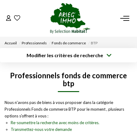
ACCUEIL
Accueil
Professionnels
Fonds de commerce
BTP
NOS BIENS
Modifier les critères de recherche
Type de
Localisation
transaction
Acheter
Saisissez la ville
VENDRE UN BIEN
Professionnels fonds de commerce
Type de bien
Surface min
Budget max
Sélectionnez...
btp
DÉPOSEZ VOTRE RECHERCHE
Créer une
Rayon
Plus de critères
alerte
Nous n'avons pas de biens à vous proposer dans la catégorie
NOUS REJOINDRE
Professionnels Fonds de commerce BTP pour le moment , plusieurs
options s'offrent à vous :
CONTACT
Re-soumettre la recherche avec moins de critères.
Transmettez-nous votre demande
EN