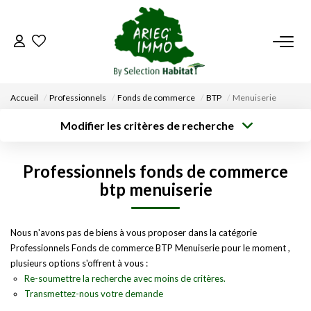
ACCUEIL
Accueil
Professionnels
Fonds de commerce
BTP
Menuiserie
NOS BIENS
Modifier les critères de recherche
Type de
Localisation
transaction
Acheter
Saisissez la ville
VENDRE UN BIEN
Professionnels fonds de commerce
Type de bien
Surface min
Budget max
Sélectionnez...
btp menuiserie
DÉPOSEZ VOTRE RECHERCHE
Créer une
Rayon
Plus de critères
alerte
Nous n'avons pas de biens à vous proposer dans la catégorie
NOUS REJOINDRE
Professionnels Fonds de commerce BTP Menuiserie pour le moment ,
plusieurs options s'offrent à vous :
CONTACT
Re-soumettre la recherche avec moins de critères.
Transmettez-nous votre demande
EN