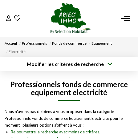
ACCUEIL
Accueil
Professionnels
Fonds de commerce
Equipement
NOS BIENS
Electricité
Modifier les critères de recherche
VENDRE UN BIEN
Type de
Localisation
transaction
Acheter
Saisissez la ville
Professionnels fonds de commerce
Type de bien
DÉPOSEZ VOTRE RECHERCHE
Surface min
Budget max
Sélectionnez...
equipement electricité
Créer une
NOUS REJOINDRE
Rayon
Plus de critères
alerte
Nous n'avons pas de biens à vous proposer dans la catégorie
Professionnels Fonds de commerce Equipement Electricité pour le
CONTACT
moment , plusieurs options s'offrent à vous :
Re-soumettre la recherche avec moins de critères.
EN