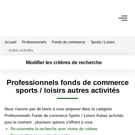
ACCUEIL
Accueil
Professionnels
Fonds de commerce
Sports / Loisirs
NOS BIENS
Autres activités
Modifier les critères de recherche
VENDRE UN BIEN
Surface min
Localisation
Type de bien
Type de
Professionnels fonds de commerce
DÉPOSEZ VOTRE RECHERCHE
transaction
Rayon
Plus de critères
Budget max
sports / loisirs autres activités
Créer une
NOUS REJOINDRE
alerte
Nous n'avons pas de biens à vous proposer dans la catégorie
Professionnels Fonds de commerce Sports / Loisirs Autres activités
CONTACT
pour le moment , plusieurs options s'offrent à vous :
Re-soumettre la recherche avec moins de critères.
EN