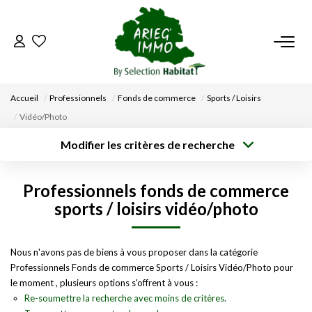
ACCUEIL
Accueil
Professionnels
Fonds de commerce
Sports / Loisirs
NOS BIENS
Vidéo/Photo
Modifier les critères de recherche
VENDRE UN BIEN
Type de
Localisation
transaction
Acheter
Saisissez la ville
Professionnels fonds de commerce
Type de bien
DÉPOSEZ VOTRE RECHERCHE
Surface min
Budget max
Sélectionnez...
sports / loisirs vidéo/photo
Créer une
NOUS REJOINDRE
Rayon
Plus de critères
alerte
Nous n'avons pas de biens à vous proposer dans la catégorie
Professionnels Fonds de commerce Sports / Loisirs Vidéo/Photo pour
CONTACT
le moment , plusieurs options s'offrent à vous :
Re-soumettre la recherche avec moins de critères.
EN