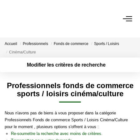
ACCUEIL
Accueil
Professionnels
Fonds de commerce
Sports / Loisirs
NOS BIENS
Cinéma/Culture
Modifier les critères de recherche
VENDRE UN BIEN
Surface min
Localisation
Type de bien
Type de
Professionnels fonds de commerce
DÉPOSEZ VOTRE RECHERCHE
transaction
Rayon
Plus de critères
Budget max
sports / loisirs cinéma/culture
Créer une
NOUS REJOINDRE
alerte
Nous n'avons pas de biens à vous proposer dans la catégorie
Professionnels Fonds de commerce Sports / Loisirs Cinéma/Culture
CONTACT
pour le moment , plusieurs options s'offrent à vous :
Re-soumettre la recherche avec moins de critères.
EN