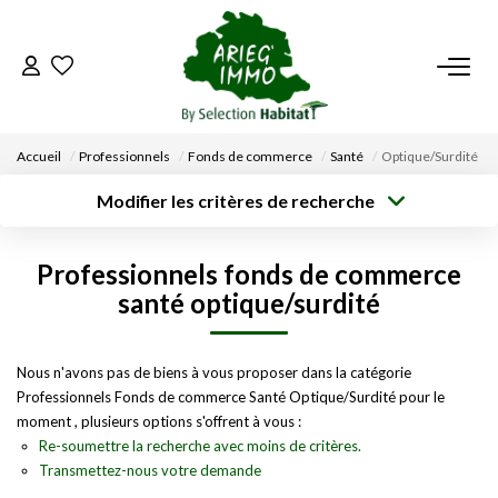
ACCUEIL
Accueil
Professionnels
Fonds de commerce
Santé
Optique/Surdité
NOS BIENS
Modifier les critères de recherche
Type de
Localisation
transaction
Acheter
Saisissez la ville
VENDRE UN BIEN
Professionnels fonds de commerce
Type de bien
Surface min
Budget max
Sélectionnez...
santé optique/surdité
DÉPOSEZ VOTRE RECHERCHE
Créer une
Rayon
Plus de critères
alerte
Nous n'avons pas de biens à vous proposer dans la catégorie
NOUS REJOINDRE
Professionnels Fonds de commerce Santé Optique/Surdité pour le
moment , plusieurs options s'offrent à vous :
CONTACT
Re-soumettre la recherche avec moins de critères.
Transmettez-nous votre demande
EN