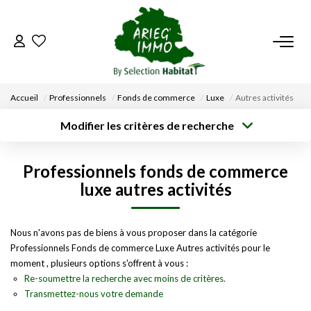
ACCUEIL
Accueil
Professionnels
Fonds de commerce
Luxe
Autres activités
NOS BIENS
Modifier les critères de recherche
Type de
Localisation
transaction
Acheter
Saisissez la ville
VENDRE UN BIEN
Professionnels fonds de commerce
Type de bien
Surface min
Budget max
Sélectionnez...
luxe autres activités
DÉPOSEZ VOTRE RECHERCHE
Créer une
Rayon
Plus de critères
alerte
Nous n'avons pas de biens à vous proposer dans la catégorie
NOUS REJOINDRE
Professionnels Fonds de commerce Luxe Autres activités pour le
moment , plusieurs options s'offrent à vous :
CONTACT
Re-soumettre la recherche avec moins de critères.
Transmettez-nous votre demande
EN