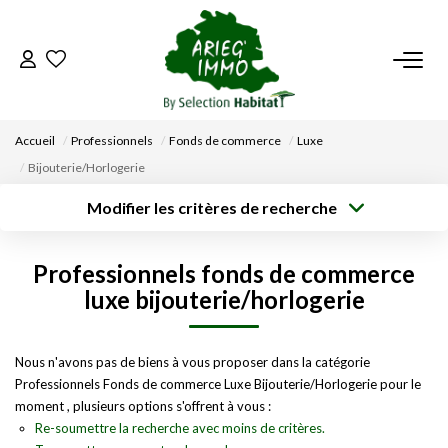
ACCUEIL
Accueil
Professionnels
Fonds de commerce
Luxe
NOS BIENS
Bijouterie/Horlogerie
Modifier les critères de recherche
VENDRE UN BIEN
Type de
Localisation
transaction
Acheter
Saisissez la ville
Professionnels fonds de commerce
Type de bien
DÉPOSEZ VOTRE RECHERCHE
Surface min
Budget max
Sélectionnez...
luxe bijouterie/horlogerie
Créer une
NOUS REJOINDRE
Rayon
Plus de critères
alerte
Nous n'avons pas de biens à vous proposer dans la catégorie
Professionnels Fonds de commerce Luxe Bijouterie/Horlogerie pour le
CONTACT
moment , plusieurs options s'offrent à vous :
Re-soumettre la recherche avec moins de critères.
EN