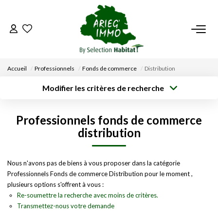
ACCUEIL
Accueil
Professionnels
Fonds de commerce
Distribution
NOS BIENS
Modifier les critères de recherche
Type de
Localisation
transaction
Acheter
Saisissez la ville
VENDRE UN BIEN
Professionnels fonds de commerce
Type de bien
Surface min
Budget max
Sélectionnez...
distribution
DÉPOSEZ VOTRE RECHERCHE
Créer une
Rayon
Plus de critères
alerte
Nous n'avons pas de biens à vous proposer dans la catégorie
NOUS REJOINDRE
Professionnels Fonds de commerce Distribution pour le moment ,
plusieurs options s'offrent à vous :
CONTACT
Re-soumettre la recherche avec moins de critères.
Transmettez-nous votre demande
EN