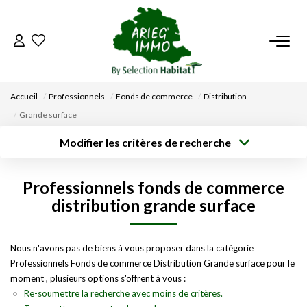
ACCUEIL
Accueil
Professionnels
Fonds de commerce
Distribution
NOS BIENS
Grande surface
Modifier les critères de recherche
VENDRE UN BIEN
Type de
Localisation
transaction
Acheter
Saisissez la ville
Professionnels fonds de commerce
Type de bien
DÉPOSEZ VOTRE RECHERCHE
Surface min
Budget max
Sélectionnez...
distribution grande surface
Créer une
NOUS REJOINDRE
Rayon
Plus de critères
alerte
Nous n'avons pas de biens à vous proposer dans la catégorie
Professionnels Fonds de commerce Distribution Grande surface pour le
CONTACT
moment , plusieurs options s'offrent à vous :
Re-soumettre la recherche avec moins de critères.
EN