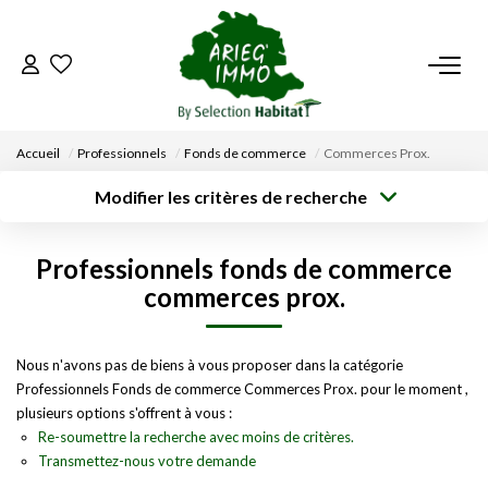
ACCUEIL
Accueil
Professionnels
Fonds de commerce
Commerces Prox.
NOS BIENS
Modifier les critères de recherche
Type de
Localisation
transaction
Acheter
Saisissez la ville
VENDRE UN BIEN
Professionnels fonds de commerce
Type de bien
Surface min
Budget max
Sélectionnez...
commerces prox.
DÉPOSEZ VOTRE RECHERCHE
Créer une
Rayon
Plus de critères
alerte
Nous n'avons pas de biens à vous proposer dans la catégorie
NOUS REJOINDRE
Professionnels Fonds de commerce Commerces Prox. pour le moment ,
plusieurs options s'offrent à vous :
CONTACT
Re-soumettre la recherche avec moins de critères.
Transmettez-nous votre demande
EN