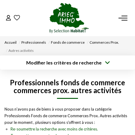
ACCUEIL
Accueil
Professionnels
Fonds de commerce
Commerces Prox.
NOS BIENS
Autres activités
Modifier les critères de recherche
VENDRE UN BIEN
Type de
Localisation
transaction
Acheter
Saisissez la ville
Professionnels fonds de commerce
Type de bien
DÉPOSEZ VOTRE RECHERCHE
Surface min
Budget max
Sélectionnez...
commerces prox. autres activités
Créer une
NOUS REJOINDRE
Rayon
Plus de critères
alerte
Nous n'avons pas de biens à vous proposer dans la catégorie
Professionnels Fonds de commerce Commerces Prox. Autres activités
CONTACT
pour le moment , plusieurs options s'offrent à vous :
Re-soumettre la recherche avec moins de critères.
EN