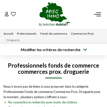
ACCUEIL
Accueil
Professionnels
Fonds de commerce
Commerces Prox.
NOS BIENS
Droguerie
Modifier les critères de recherche
VENDRE UN BIEN
Type de
Localisation
transaction
Acheter
Saisissez la ville
Professionnels fonds de commerce
Type de bien
DÉPOSEZ VOTRE RECHERCHE
Surface min
Budget max
Sélectionnez...
commerces prox. droguerie
Créer une
NOUS REJOINDRE
Rayon
Plus de critères
alerte
Nous n'avons pas de biens à vous proposer dans la catégorie
Professionnels Fonds de commerce Commerces Prox. Droguerie pour
CONTACT
le moment , plusieurs options s'offrent à vous :
Re-soumettre la recherche avec moins de critères.
EN