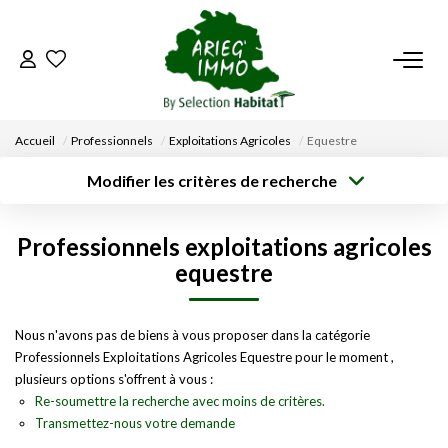
ACCUEIL
Accueil
Professionnels
Exploitations Agricoles
Equestre
NOS BIENS
Modifier les critères de recherche
Type de
Localisation
transaction
Acheter
Saisissez la ville
VENDRE UN BIEN
Professionnels exploitations agricoles
Type de bien
Surface min
Budget max
Sélectionnez...
equestre
DÉPOSEZ VOTRE RECHERCHE
Créer une
Rayon
Plus de critères
alerte
Nous n'avons pas de biens à vous proposer dans la catégorie
NOUS REJOINDRE
Professionnels Exploitations Agricoles Equestre pour le moment ,
plusieurs options s'offrent à vous :
CONTACT
Re-soumettre la recherche avec moins de critères.
Transmettez-nous votre demande
EN