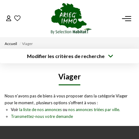
ACCUEIL
Accueil
Viager
NOS BIENS
Modifier les critères de recherche
Type de
Localisation
transaction
Acheter
Saisissez la ville
VENDRE UN BIEN
Viager
Type de bien
Surface min
Budget max
Sélectionnez...
DÉPOSEZ VOTRE RECHERCHE
Créer une
Nous n'avons pas de biens à vous proposer dans la catégorie Viager
Rayon
Plus de critères
alerte
pour le moment , plusieurs options s'offrent à vous :
NOUS REJOINDRE
Voir
la liste de nos annonces
ou
nos annonces triées par ville.
Transmettez-nous votre demande
CONTACT
EN