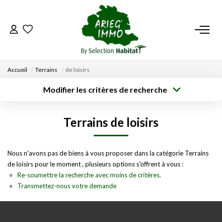
ACCUEIL
Accueil
Terrains
de loisirs
NOS BIENS
Modifier les critères de recherche
Type de
Localisation
transaction
Acheter
Saisissez la ville
VENDRE UN BIEN
Terrains de loisirs
Type de bien
Surface min
Budget max
Sélectionnez...
DÉPOSEZ VOTRE RECHERCHE
Créer une
Nous n'avons pas de biens à vous proposer dans la catégorie Terrains
Rayon
Plus de critères
alerte
de loisirs pour le moment , plusieurs options s'offrent à vous :
NOUS REJOINDRE
Re-soumettre la recherche avec moins de critères.
Transmettez-nous votre demande
CONTACT
EN