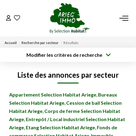
ACCUEIL
Accueil
Recherche par secteur
Résultats
NOS BIENS
Modifier les critères de recherche
Type de
Localisation
transaction
Acheter
Saisissez la ville
VENDRE UN BIEN
Liste des annonces par secteur
Type de bien
Surface min
Budget max
Sélectionnez...
DÉPOSEZ VOTRE RECHERCHE
Créer une
Appartement Selection Habitat Ariege
,
Bureaux
Rayon
Plus de critères
alerte
Selection Habitat Ariege
,
Cession de bail Selection
NOUS REJOINDRE
Habitat Ariege
,
Corps de ferme Selection Habitat
Ariege
,
Entrepôt / Local industriel Selection Habitat
CONTACT
Ariege
,
Etang Selection Habitat Ariege
,
Fonds de
EN
commerce Selection Habitat Ariege
,
Immeuble