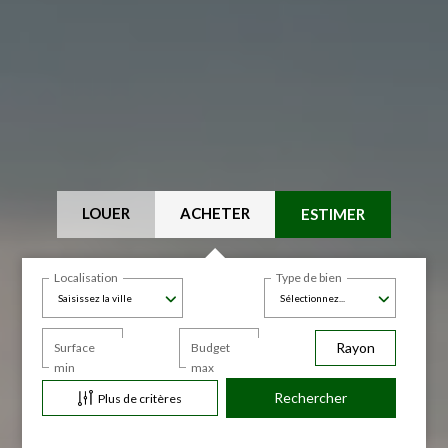
LOUER
ACHETER
ESTIMER
Localisation
Type de bien
Saisissez la ville
Sélectionnez...
Rayon
Surface
Budget
min
max
Plus de critères