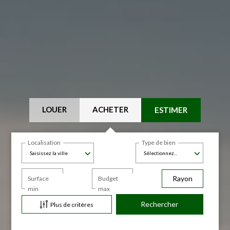
LOUER
ACHETER
ESTIMER
Localisation
Type de bien
Saisissez la ville
Sélectionnez...
Rayon
Surface
Budget
min
max
Plus de critères