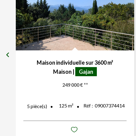
Maison individuelle sur 3600 m²
Maison
|
Gajan
249 000 €
**
125
m²
Réf :
09007374414
5
pièce(s)