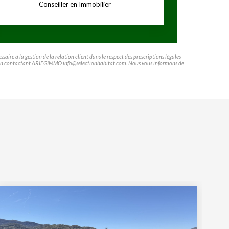
Conseiller en Immobilier
ire à la gestion de la relation client dans le respect des prescriptions légales
ifier en contactant ARIEGIMMO info@selectionhabitat.com. Nous vous informons de
Exc