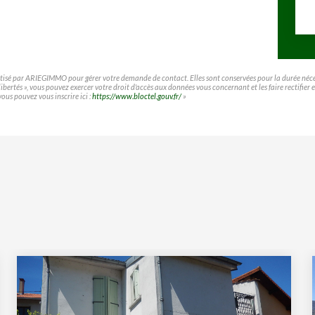
matisé par ARIEGIMMO pour gérer votre demande de contact. Elles sont conservées pour la durée nécessa
t libertés », vous pouvez exercer votre droit d'accès aux données vous concernant et les faire rect
vous pouvez vous inscrire ici :
https://www.bloctel.gouv.fr/
»