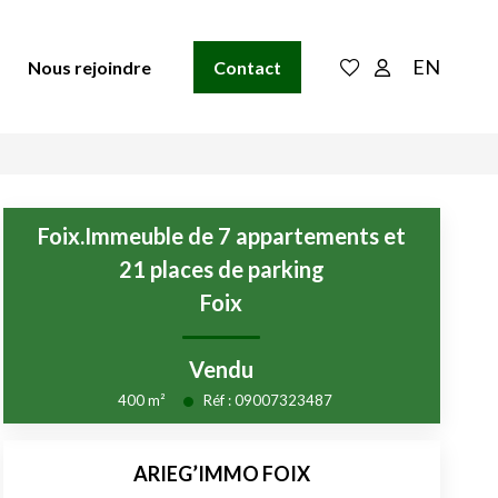
EN
Nous rejoindre
Contact
Foix.Immeuble de 7 appartements et
21 places de parking
Foix
Vendu
400
m²
Réf :
09007323487
ARIEG’IMMO FOIX