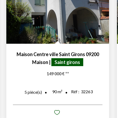
Maison Centre ville Saint Girons 09200
Maison
|
Saint girons
149 000 €
**
90
m²
Réf :
32263
5
pièce(s)