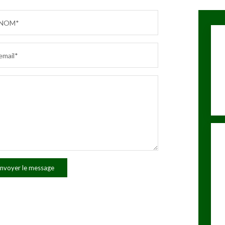
NOM*
email*
nvoyer le message