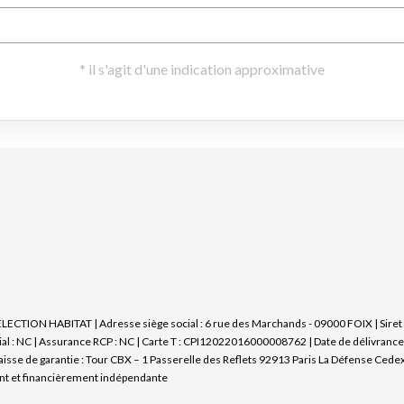
SELECTION HABITAT | Adresse siège social : 6 rue des Marchands - 09000 FOIX | Sir
l : NC | Assurance RCP : NC |
Carte T : CPI12022016000008762 | Date de délivrance :
caisse de garantie : Tour CBX – 1 Passerelle des Reflets 92913 Paris La Défense Cedex
nt et financièrement indépendante