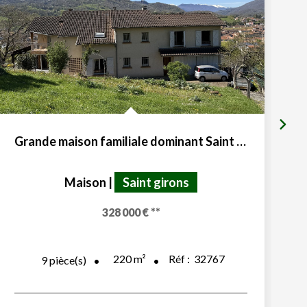
Grande maison familiale dominant Saint Girons 09200
Maison
|
Saint girons
328 000 €
**
220
m²
Réf :
32767
9
pièce(s)