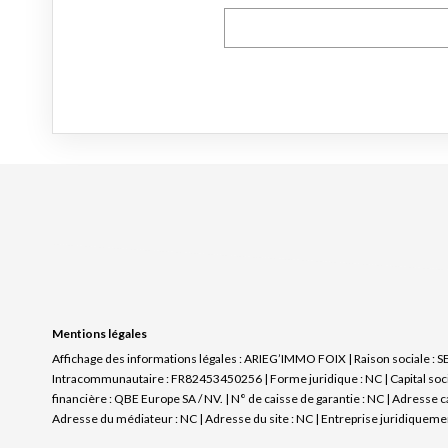
Mentions légales
Affichage des informations légales : ARIEG’IMMO FOIX | Raison sociale : 
Intracommunautaire : FR82453450256 | Forme juridique : NC | Capital socia
financière : QBE Europe SA / NV. | N° de caisse de garantie : NC | Adresse 
Adresse du médiateur : NC | Adresse du site : NC |
Entreprise juridiqueme