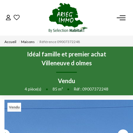
ACCUEIL
Accueil
Maisons
Référence 09007372248
NOS BIENS
Idéal famille et premier achat
Villeneuve d olmes
VENDRE UN BIEN
Vendu
DÉPOSEZ VOTRE RECHERCHE
4
pièce(s)
•
85
m²
•
Réf : 09007372248
NOUS REJOINDRE
Vendu
CONTACT
EN