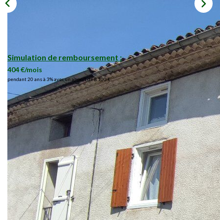
Simulation de remboursement :
404 €/mois
pendant 20 ans à 3% avec un apport de 8 100 €
Description
Réf : 09007372248
Maison mitoyenne de type 4 rénovée en 2020, avec une
belle grange/garage, située dans un hameau proche des
commodité.
Idéale pour un premier achat ou une famille, cette maison
est composée en rez-de-chaussée d'une cuisine/salle à