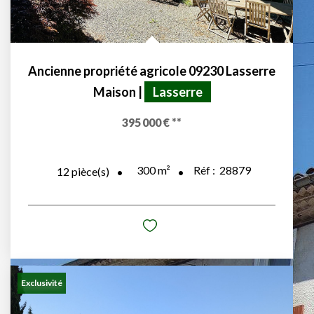
Ancienne propriété agricole 09230 Lasserre
Maison
|
Lasserre
395 000 €
**
300
m²
Réf :
28879
12
pièce(s)
Exclusivité