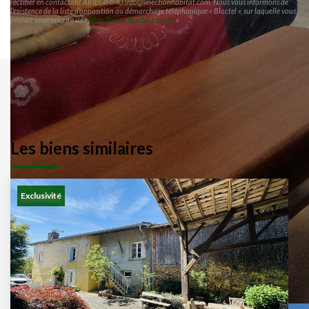
rectifier en contactant ARIEGIMMO info@selectionhabitat.com. Nous vous informons de
l'existence de la liste d'opposition au démarchage téléphonique « Bloctel », sur laquelle vous
pouvez vous inscrire ici :
https://www.bloctel.gouv.fr/
»
Les biens similaires
Exclusivité