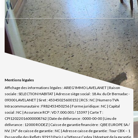
Mentions légales
Affichage des informations légales : ARIEG'IMMO LAVELANET | Raison
sociale : SELECTION HABITAT | Adresse siège social : 18 Av. du Dr Bernadac -
09300 LAVELANET | Siret : 45345025600152 | RCS : NC | Numero TVA
Intracommunautaire : FR82453450256 | Forme juridique : NC | Capital
social : NC | Assurance RCP : VD 7.000.001 / 15397 |
Carte T :
CPI12022016000008762 | Date de délivrance : 0000-00-00 | Lieu de
délivrance : 12000 RODEZ | Caisse de garantie financière : QBE EUROPE SA /
NV. | N° de caisse de garantie : NC | Adresse caisse de garantie : Tour CBX – 1
Passerelle des Reflets 92913 Paris La Défense Cedex | Montant de la garantie