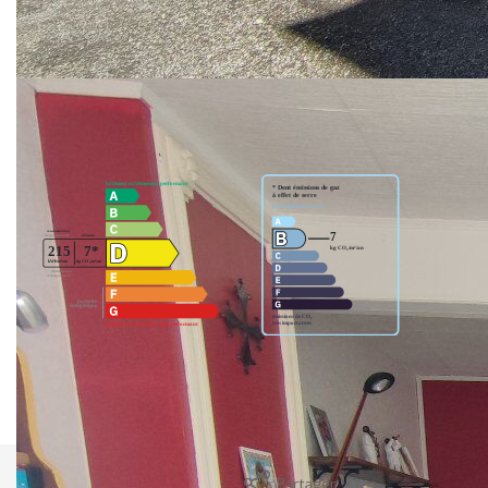
exposé sont disponibles sur le site Géorisques :
www.georisques.gouv.fr
Nous contacter
Diagnostics énergétiques
Montant estimé des dépenses annuelles d'énergie pour un
usage standard entre 1440€ et 1980€. indexées aux années
2021,2022 et 2023 (abonnement compris).
Partager