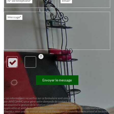
N° de téléphone*
email*
Message*
Envoyer le message
« Les informations recueillies sur ce formulaire sont enregistrées dans un fichier informatisé
par ARIEGIMMO pour gérer votre demande de contact. Elles sont conservées pour la durée
nécessaire à la gestion de la relation client dans le respect des prescriptions légales
applicables et sont destinées à nos conseillers Conformément à la loi « informatique et
libertés », vous pouvez exercer votre droit d'accès aux données vous concernant et les faire