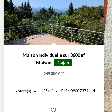
Maison individuelle sur 3600 m²
Maison
|
Gajan
249 000 €
**
125
m²
Réf :
09007374414
5
pièce(s)