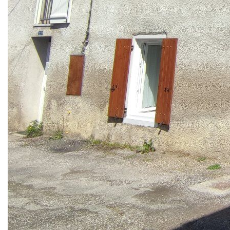
manger, d'un salon et d'un wc.
À l'étage, le grand palier dessert deux belles chambres
lumineuses, un dressing et une salle d'eau avec wc. Les
combles sont aménageables pour 2 pièces
supplémentaires.
La grange attenante permet de mettre à l'abri plusieurs
voitures tout en offrant un espace de stockage et un coin
atelier.
- Pas de jardin (la surface de terrain indiquée correspond à
la surface construite)
Double vitrage - Isolation intérieure - Chauffe-eau
thermodynamique - Assainissement collectif.
Les informations sur les risques auxquels ce bien est