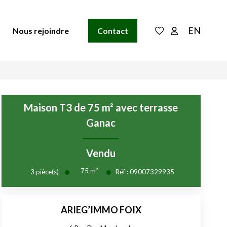
EN
Nous rejoindre
Contact
Maison T3 de 75 m² avec terrasse
Ganac
Vendu
75
m²
3
pièce(s)
Réf :
09007329935
ARIEG’IMMO FOIX