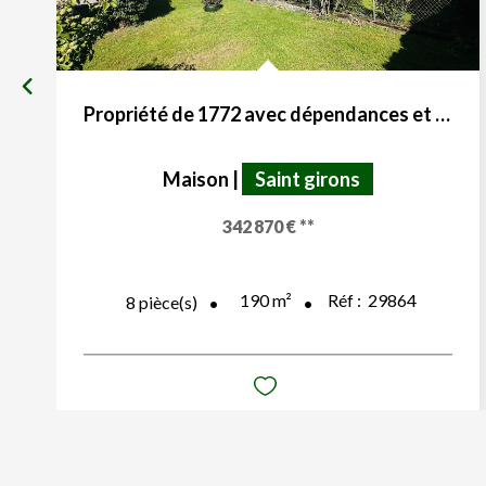
Propriété de 1772 avec dépendances et terres 09200
Maison
|
Saint girons
342 870 €
**
190
m²
Réf :
29864
8
pièce(s)