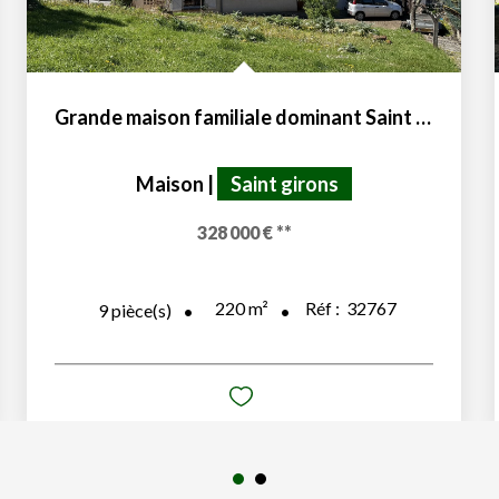
Grande maison familiale dominant Saint Girons 09200
Maison
|
Saint girons
328 000 €
**
220
m²
Réf :
32767
9
pièce(s)