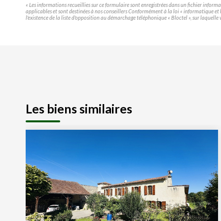
« Les informations recueillies sur ce formulaire sont enregistrées dans un fichier infor
applicables et sont destinées à nos conseillers Conformément à la loi « informatique e
l'existence de la liste d'opposition au démarchage téléphonique « Bloctel », sur laquelle 
Les biens similaires