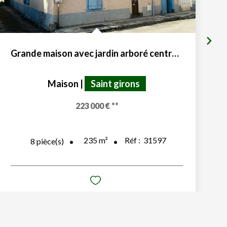
Grande maison avec jardin arboré centre ville Saint Girons
Maison
|
Saint girons
223 000 €
**
235
m²
Réf :
31597
8
pièce(s)