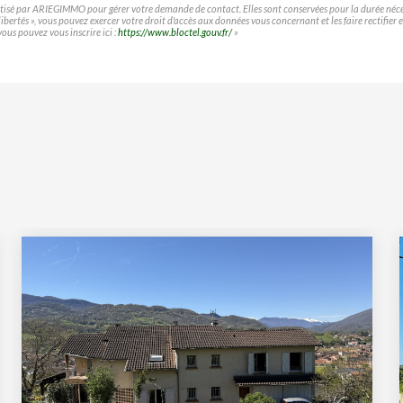
matisé par ARIEGIMMO pour gérer votre demande de contact. Elles sont conservées pour la durée nécessa
t libertés », vous pouvez exercer votre droit d'accès aux données vous concernant et les faire rect
vous pouvez vous inscrire ici :
https://www.bloctel.gouv.fr/
»