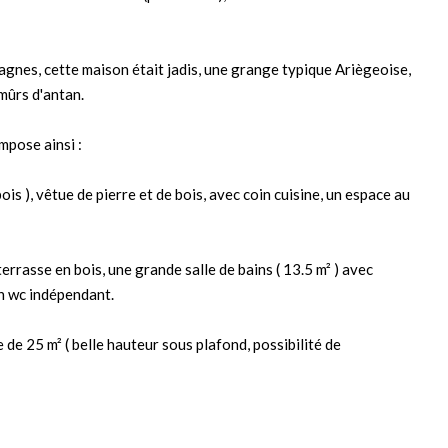
agnes, cette maison était jadis, une grange typique Ariègeoise,
mûrs d'antan.
mpose ainsi :
bois ), vêtue de pierre et de bois, avec coin cuisine, un espace au
errasse en bois, une grande salle de bains ( 13.5 m² ) avec
un wc indépendant.
e 25 m² ( belle hauteur sous plafond, possibilité de