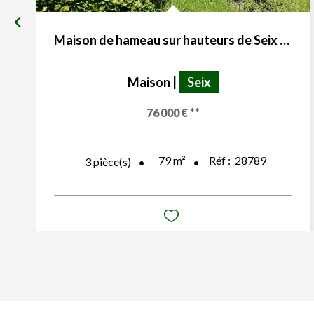
Maison de hameau sur hauteurs de Seix 09140
Maison
|
Seix
76 000 €
**
79
m²
Réf :
28789
3
pièce(s)