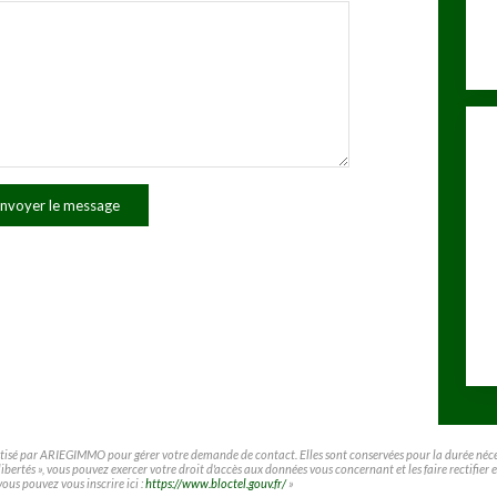
nvoyer le message
matisé par ARIEGIMMO pour gérer votre demande de contact. Elles sont conservées pour la durée nécessa
t libertés », vous pouvez exercer votre droit d'accès aux données vous concernant et les faire rect
vous pouvez vous inscrire ici :
https://www.bloctel.gouv.fr/
»