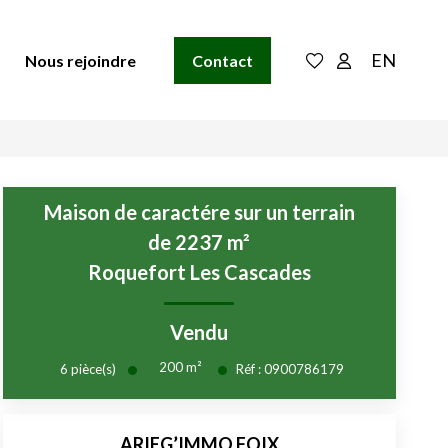
EN
Nous rejoindre
Contact
Maison de caractére sur un terrain
de 2237 m²
Roquefort Les Cascades
Vendu
200
m²
6
pièce(s)
Réf :
0900786179
ARIEG’IMMO FOIX