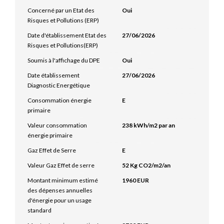
Concerné par un Etat des
Oui
Risques et Pollutions (ERP)
Date d'établissement Etat des
27/06/2026
Risques et Pollutions(ERP)
Soumis à l'affichage du DPE
Oui
Date établissement
27/06/2026
Diagnostic Energétique
Consommation énergie
E
primaire
Valeur consommation
238 kWh/m2 par an
énergie primaire
Gaz Effet de Serre
E
Valeur Gaz Effet de serre
52 Kg CO2/m2/an
Montant minimum estimé
1960 EUR
des dépenses annuelles
d'énergie pour un usage
standard