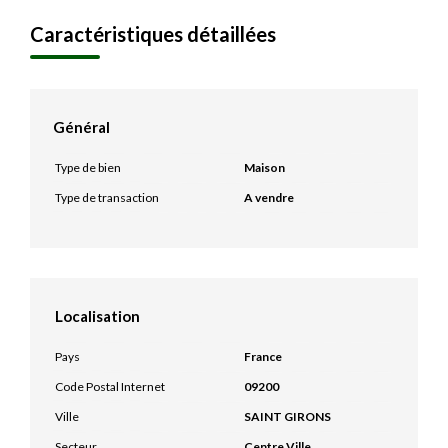
Caractéristiques détaillées
Général
Type de bien
Maison
Type de transaction
A vendre
Localisation
Pays
France
Code Postal Internet
09200
Ville
SAINT GIRONS
Secteur
Centre Ville