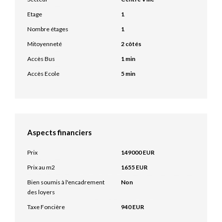
Etage
1
Nombre étages
1
Mitoyenneté
2 côtés
Accès Bus
1 min
Accès Ecole
5 min
Aspects financiers
Prix
149000 EUR
Prix au m2
1655 EUR
Bien soumis à l'encadrement
Non
des loyers
Taxe Foncière
940 EUR