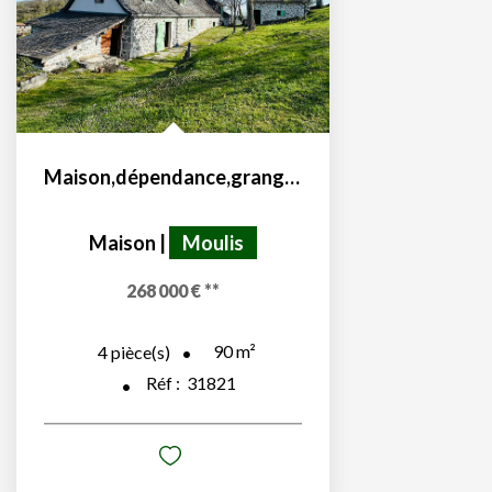
Maison,dépendance,grange sur les hauteurs de Moulis 09200
Maison
|
Moulis
268 000 €
**
90
m²
4
pièce(s)
Réf :
31821