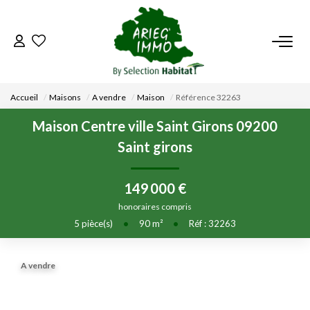
ACCUEIL
Accueil
Maisons
A vendre
Maison
Référence 32263
NOS BIENS
Maison Centre ville Saint Girons 09200
Saint girons
VENDRE UN BIEN
149 000 €
DÉPOSEZ VOTRE RECHERCHE
honoraires compris
5
pièce(s)
•
90
m²
•
Réf : 32263
NOUS REJOINDRE
A vendre
CONTACT
EN