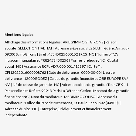
Mentions légales
Affichage des informations légales : ARIEG'IMMO ST GIRONS | Raison
sociale : SELECTION HABITAT | Adresse siège social : 26 Bd Frédéric Arnaud -
09200 Saint-Girons | Siret : 45345025600152 | RCS : NC | Numero TVA
Intracommunautaire : FR82453450256 | Forme juridique : NC | Capital
social : NC | Assurance RCP : VD 7.000.001 / 15397 |
Carte T :
CPI12022016000008762 | Date de délivrance : 0000-00-00 | Lieu de
délivrance : 12000 RODEZ | Caisse de garantie financière : QBE EUROPE SA /
NV. | N° de caisse de garantie : NC | Adresse caisse de garantie : Tour CBX – 1
Passerelle des Reflets 92913 Paris La Défense Cedex | Montant de la garantie
financière : NC | Nom du médiateur : MEDIMMOCONSO | Adresse du
médiateur : 1 Allée du Parc de Mesemena, La Baule-Escoublac (44500) |
Adresse du site : NC |
Entreprise juridiquement et financièrement
indépendante