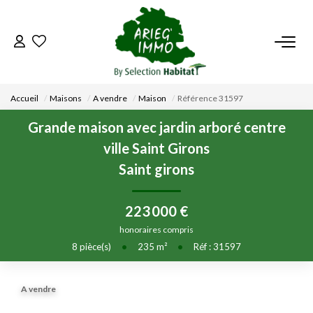
ACCUEIL
Accueil
Maisons
A vendre
Maison
Référence 31597
NOS BIENS
Grande maison avec jardin arboré centre
ville Saint Girons
VENDRE UN BIEN
Saint girons
DÉPOSEZ VOTRE RECHERCHE
223 000 €
honoraires compris
NOUS REJOINDRE
8
pièce(s)
•
235
m²
•
Réf : 31597
CONTACT
A vendre
EN