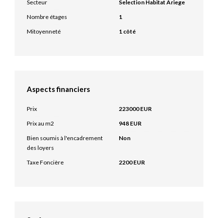
Secteur
Selection Habitat Ariege
Nombre étages
1
Mitoyenneté
1 côté
Aspects financiers
Prix
223000 EUR
Prix au m2
948 EUR
Bien soumis à l'encadrement
Non
des loyers
Taxe Foncière
2200 EUR