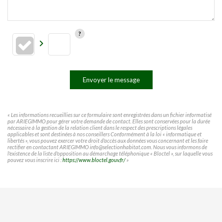
Envoyer le message
« Les informations recueillies sur ce formulaire sont enregistrées dans un fichier informatisé
par ARIEGIMMO pour gérer votre demande de contact. Elles sont conservées pour la durée
nécessaire à la gestion de la relation client dans le respect des prescriptions légales
applicables et sont destinées à nos conseillers Conformément à la loi « informatique et
libertés », vous pouvez exercer votre droit d'accès aux données vous concernant et les faire
rectifier en contactant ARIEGIMMO info@selectionhabitat.com. Nous vous informons de
l'existence de la liste d'opposition au démarchage téléphonique « Bloctel », sur laquelle vous
pouvez vous inscrire ici :
https://www.bloctel.gouv.fr/
»