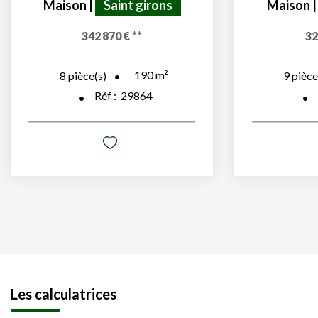
Maison
|
Saint girons
Maison
342 870 €
**
32
190
m²
8
pièce(s)
9
pièce
Réf :
29864
Les calculatrices