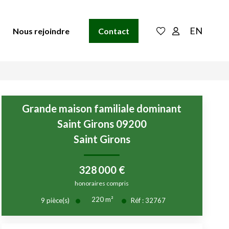
EN
Nous rejoindre
Contact
Grande maison familiale dominant
Saint Girons 09200
Saint Girons
328 000 €
honoraires compris
220
m²
9
pièce(s)
Réf :
32767