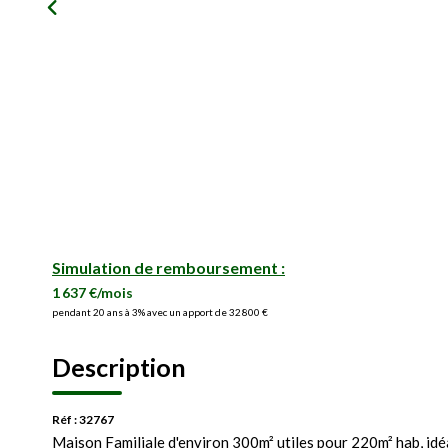
Simulation de remboursement :
1 637 €/mois
pendant 20 ans à 3% avec un apport de 32 800 €
Description
Réf : 32767
Maison Familiale d'environ 300m² utiles pour 220m² hab, idé