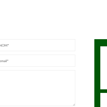
NOM*
email*