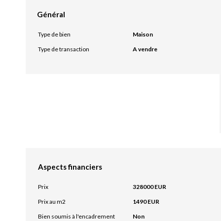
Général
Type de bien
Maison
Type de transaction
A vendre
Aspects financiers
Prix
328000 EUR
Prix au m2
1490 EUR
Bien soumis à l'encadrement
Non