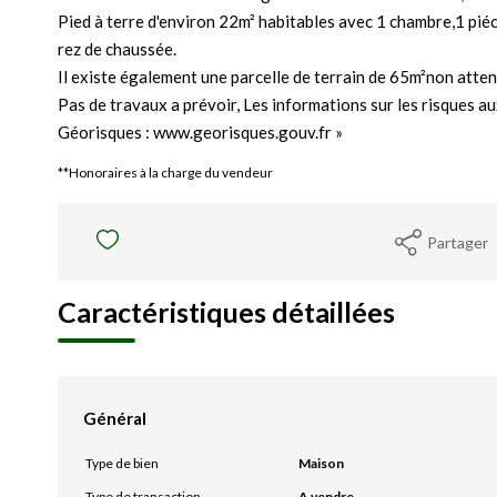
Pied à terre d'environ 22m² habitables avec 1 chambre,1 piéce
rez de chaussée.
Il existe également une parcelle de terrain de 65m²non atte
Pas de travaux a prévoir, Les informations sur les risques au
Géorisques : www.georisques.gouv.fr »
**
Honoraires à la charge du vendeur
Partager
Caractéristiques détaillées
Général
Type de bien
Maison
Type de transaction
A vendre