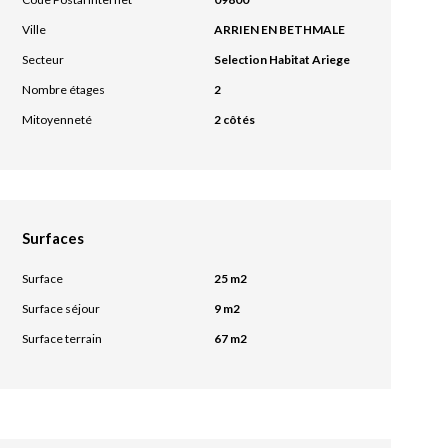
Ville
ARRIEN EN BETHMALE
Secteur
Selection Habitat Ariege
Nombre étages
2
Mitoyenneté
2 côtés
Surfaces
Surface
25 m2
Surface séjour
9 m2
Surface terrain
67 m2