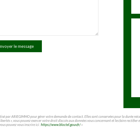
nvoyer le message
matisé par ARIEGIMMO pour gérer votre demande de contact. Elles sont conservées pour la durée nécessa
t libertés », vous pouvez exercer votre droit d'accès aux données vous concernant et les faire rect
vous pouvez vous inscrire ici :
https://www.bloctel.gouv.fr/
»