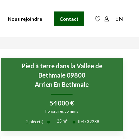
EN
Nous rejoindre
Contact
Pied à terre dans la Vallée de
Bethmale 09800
Arrien En Bethmale
54 000 €
honoraires compris
25
m²
2
pièce(s)
Réf :
32288