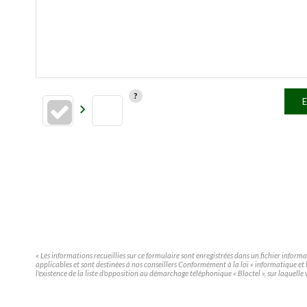
E
« Les informations recueillies sur ce formulaire sont enregistrées dans un fichier infor
applicables et sont destinées à nos conseillers Conformément à la loi « informatique e
l'existence de la liste d'opposition au démarchage téléphonique « Bloctel », sur laquelle 