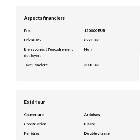
Aspects financiers
Prix
120000 EUR
Prix au m2
827 EUR
Bien soumis à l'encadrement
Non
des loyers
Taxe Foncière
300 EUR
Extérieur
Couverture
Ardoises
Construction
Pierre
Fenêtres
Double vitrage