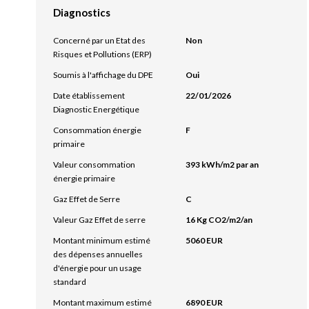
Diagnostics
Concerné par un Etat des
Non
Risques et Pollutions (ERP)
Soumis à l'affichage du DPE
Oui
Date établissement
22/01/2026
Diagnostic Energétique
Consommation énergie
F
primaire
Valeur consommation
393 kWh/m2 par an
énergie primaire
Gaz Effet de Serre
C
Valeur Gaz Effet de serre
16 Kg CO2/m2/an
Montant minimum estimé
5060 EUR
des dépenses annuelles
d'énergie pour un usage
standard
Montant maximum estimé
6890 EUR