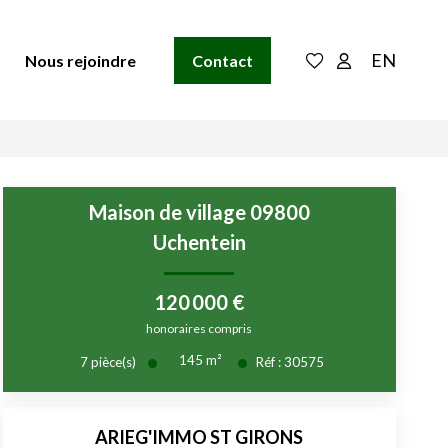
EN
Nous rejoindre
Contact
Maison de village 09800
Uchentein
120 000 €
honoraires compris
145
m²
7
pièce(s)
Réf :
30575
ARIEG'IMMO ST GIRONS