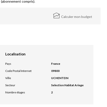
 (abonnement compris).
Calculer mon budget
Localisation
Pays
France
Code Postal Internet
09800
Ville
UCHENTEIN
Secteur
Selection Habitat Ariege
Nombre étages
2