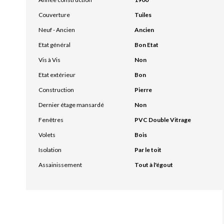
Couverture
Tuiles
Neuf - Ancien
Ancien
Etat général
Bon Etat
Vis à Vis
Non
Etat extérieur
Bon
Construction
Pierre
Dernier étage mansardé
Non
Fenêtres
PVC Double Vitrage
Volets
Bois
Isolation
Par le toit
Assainissement
Tout à l'égout