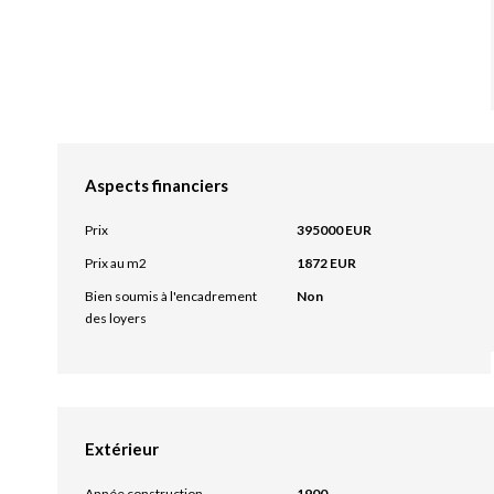
Aspects financiers
Prix
395000 EUR
Prix au m2
1872 EUR
Bien soumis à l'encadrement
Non
des loyers
Extérieur
Année construction
1900