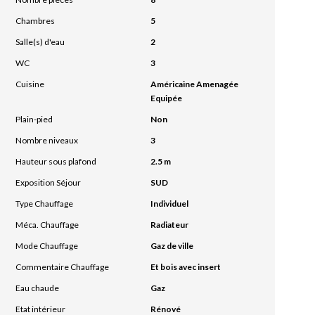
Chambres
5
Salle(s) d'eau
2
WC
3
Cuisine
Américaine Amenagée
Equipée
Plain-pied
Non
Nombre niveaux
3
Hauteur sous plafond
2.5 m
Exposition Séjour
SUD
Type Chauffage
Individuel
Méca. Chauffage
Radiateur
Mode Chauffage
Gaz de ville
Commentaire Chauffage
Et bois avec insert
Eau chaude
Gaz
Etat intérieur
Rénové