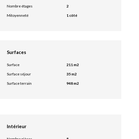
Nombre étages
2
Mitoyenneté
1 côté
Surfaces
Surface
211 m2
Surface séjour
35 m2
Surface terrain
948 m2
Intérieur
Nombre pièces
8