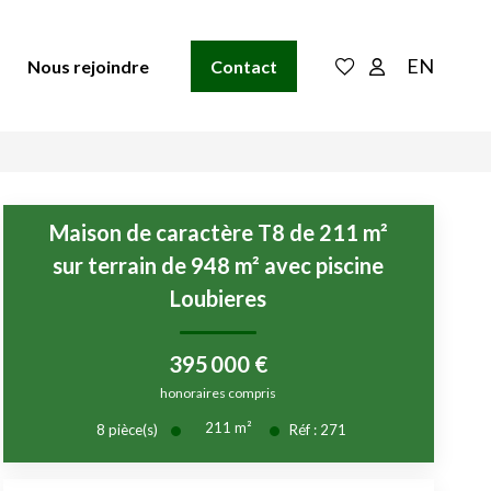
EN
Nous rejoindre
Contact
Maison de caractère T8 de 211 m²
sur terrain de 948 m² avec piscine
Loubieres
395 000 €
honoraires compris
211
m²
8
pièce(s)
Réf :
271