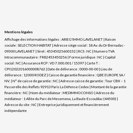
Mentions légales
Affichage des informations légales : ARIEG'IMMO LAVELANET | Raison
sociale : SELECTION HABITAT | Adresse siège social : 18 Av. du Dr Bernadac -
09300 LAVELANET | Siret : 45345025600152 | RCS : NC | Numero TVA
Intracommunautaire : FR82453450256 | Forme juridique : NC | Capital
social : NC | Assurance RCP : VD 7.000.001 / 15397 |
Carte T :
CPI12022016000008762 | Date de délivrance : 0000-00-00 | Lieu de
délivrance : 12000 RODEZ | Caisse de garantie financière : QBE EUROPE SA /
NV. | N° de caisse de garantie : NC | Adresse caisse de garantie : Tour CBX – 1
Passerelle des Reflets 92913 Paris La Défense Cedex | Montant de la garantie
financière : NC | Nom du médiateur : MEDIMMOCONSO | Adresse du
médiateur : 1 Allée du Parc de Mesemena, La Baule-Escoublac (44500) |
Adresse du site : NC |
Entreprise juridiquement et financièrement
indépendante