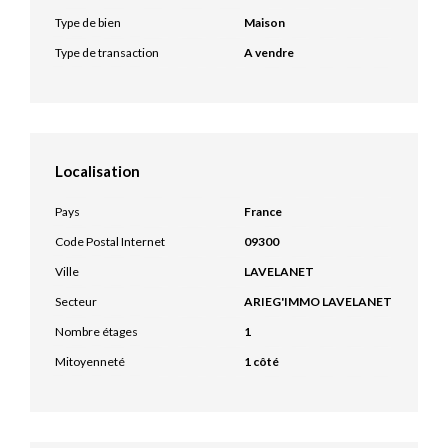
Type de bien
Maison
Type de transaction
A vendre
Localisation
Pays
France
Code Postal Internet
09300
Ville
LAVELANET
Secteur
ARIEG'IMMO LAVELANET
Nombre étages
1
Mitoyenneté
1 côté