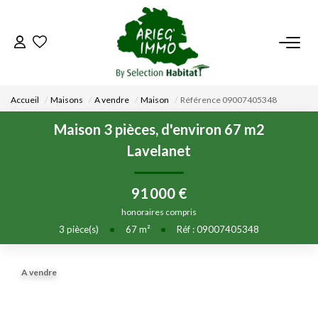
ACCUEIL
Accueil
Maisons
A vendre
Maison
Référence 09007405348
NOS BIENS
Maison 3 pièces, d'environ 67 m2
Lavelanet
VENDRE UN BIEN
91 000 €
DÉPOSEZ VOTRE RECHERCHE
honoraires compris
3
pièce(s)
•
67
m²
•
Réf : 09007405348
NOUS REJOINDRE
A vendre
CONTACT
EN