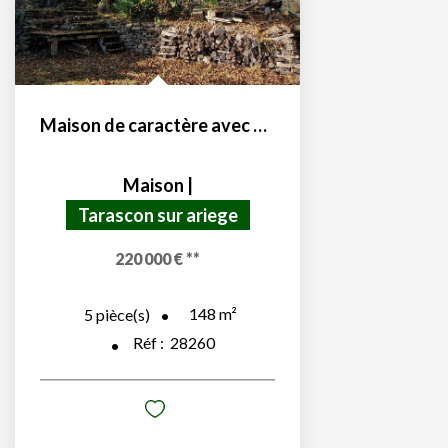
Maison de caractère avec gîte et dépendance
Maison
|
Tarascon sur ariege
220 000 €
**
148
m²
5
pièce(s)
Réf :
28260