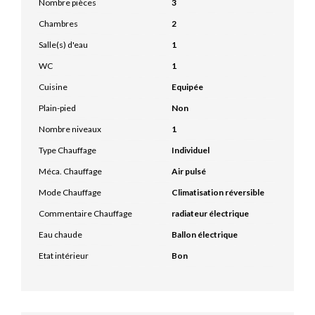
Nombre pièces
3
Chambres
2
Salle(s) d'eau
1
WC
1
Cuisine
Equipée
Plain-pied
Non
Nombre niveaux
1
Type Chauffage
Individuel
Méca. Chauffage
Air pulsé
Mode Chauffage
Climatisation réversible
Commentaire Chauffage
radiateur électrique
Eau chaude
Ballon électrique
Etat intérieur
Bon