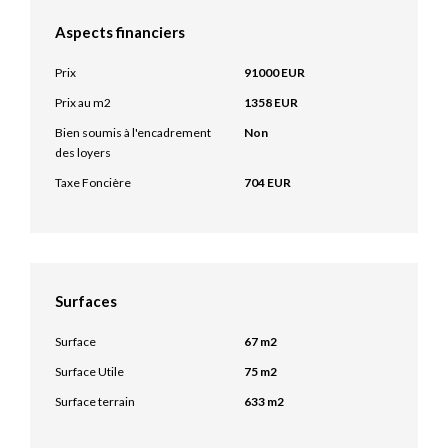
Aspects financiers
Prix
91000 EUR
Prix au m2
1358 EUR
Bien soumis à l'encadrement
Non
des loyers
Taxe Foncière
704 EUR
Surfaces
Surface
67 m2
Surface Utile
75 m2
Surface terrain
633 m2