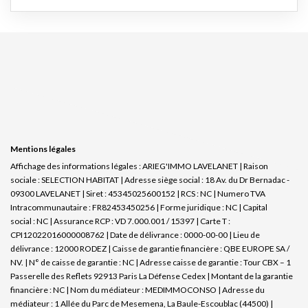
Mentions légales
Affichage des informations légales : ARIEG'IMMO LAVELANET | Raison
sociale : SELECTION HABITAT | Adresse siège social : 18 Av. du Dr Bernadac -
09300 LAVELANET | Siret : 45345025600152 | RCS : NC | Numero TVA
Intracommunautaire : FR82453450256 | Forme juridique : NC | Capital
social : NC | Assurance RCP : VD 7.000.001 / 15397 |
Carte T :
CPI12022016000008762 | Date de délivrance : 0000-00-00 | Lieu de
délivrance : 12000 RODEZ | Caisse de garantie financière : QBE EUROPE SA /
NV. | N° de caisse de garantie : NC | Adresse caisse de garantie : Tour CBX – 1
Passerelle des Reflets 92913 Paris La Défense Cedex | Montant de la garantie
financière : NC | Nom du médiateur : MEDIMMOCONSO | Adresse du
médiateur : 1 Allée du Parc de Mesemena, La Baule-Escoublac (44500) |