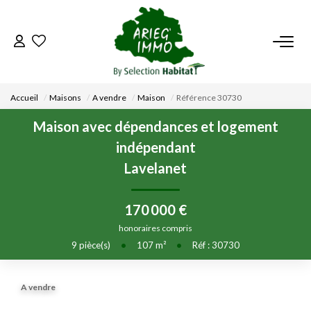
ACCUEIL
Accueil
Maisons
A vendre
Maison
Référence 30730
NOS BIENS
Maison avec dépendances et logement
indépendant
VENDRE UN BIEN
Lavelanet
DÉPOSEZ VOTRE RECHERCHE
170 000 €
honoraires compris
NOUS REJOINDRE
9
pièce(s)
•
107
m²
•
Réf : 30730
CONTACT
A vendre
EN