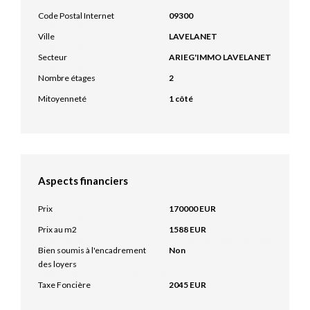
Code Postal Internet
09300
Ville
LAVELANET
Secteur
ARIEG'IMMO LAVELANET
Nombre étages
2
Mitoyenneté
1 côté
Aspects financiers
Prix
170000 EUR
Prix au m2
1588 EUR
Bien soumis à l'encadrement
Non
des loyers
Taxe Foncière
2045 EUR