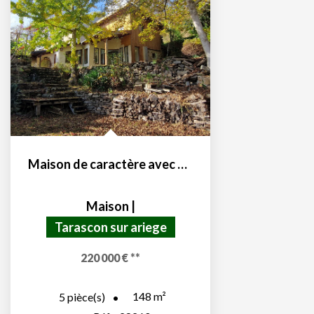
Maison de caractère avec gîte et dépendance
Maison
|
Tarascon sur ariege
220 000 €
**
148
m²
5
pièce(s)