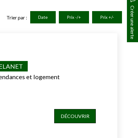
Créer une alerte
Trier par :
Date
Prix -/+
Prix +/-
VELANET
endances et logement
DÉCOUVRIR