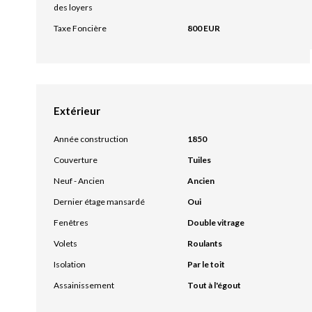
des loyers
Taxe Foncière
800 EUR
Extérieur
Année construction
1850
Couverture
Tuiles
Neuf - Ancien
Ancien
Dernier étage mansardé
Oui
Fenêtres
Double vitrage
Volets
Roulants
Isolation
Par le toit
Assainissement
Tout à l'égout