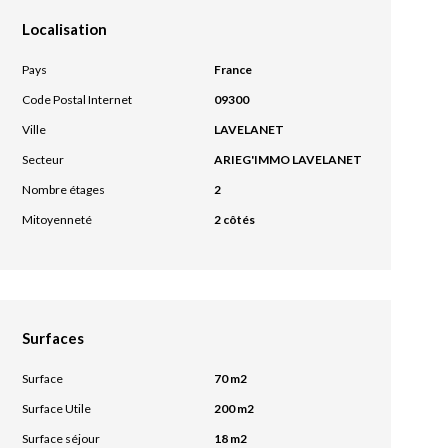
Localisation
Pays
France
Code Postal Internet
09300
Ville
LAVELANET
Secteur
ARIEG'IMMO LAVELANET
Nombre étages
2
Mitoyenneté
2 côtés
Surfaces
Surface
70 m2
Surface Utile
200 m2
Surface séjour
18 m2