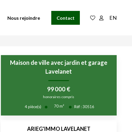
EN
Nous rejoindre
Contact
Maison de ville avec jardin et garage
Lavelanet
99 000 €
honoraires compris
70
m²
4
pièce(s)
Réf :
30516
ARIEG'IMMO LAVELANET