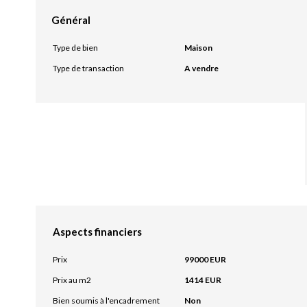
Général
Type de bien
Maison
Type de transaction
A vendre
Aspects financiers
Prix
99000 EUR
Prix au m2
1414 EUR
Bien soumis à l'encadrement
Non