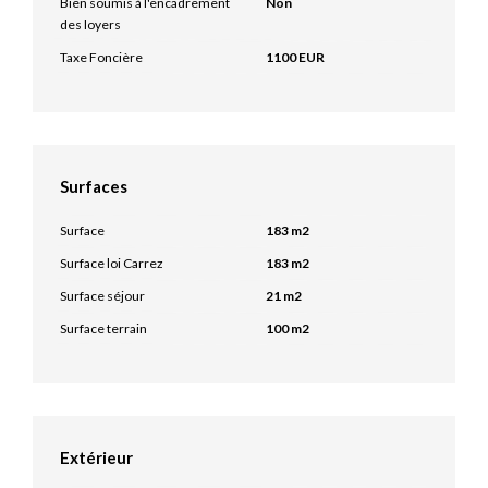
Bien soumis à l'encadrement
Non
des loyers
Taxe Foncière
1100 EUR
Surfaces
Surface
183 m2
Surface loi Carrez
183 m2
Surface séjour
21 m2
Surface terrain
100 m2
Extérieur