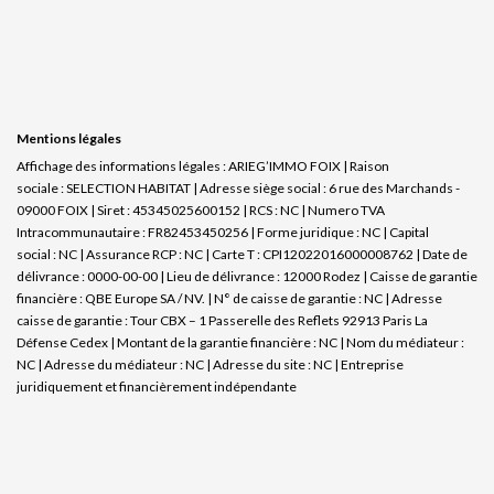
Mentions légales
Affichage des informations légales : ARIEG’IMMO FOIX | Raison
sociale : SELECTION HABITAT | Adresse siège social : 6 rue des Marchands -
09000 FOIX | Siret : 45345025600152 | RCS : NC | Numero TVA
Intracommunautaire : FR82453450256 | Forme juridique : NC | Capital
social : NC | Assurance RCP : NC |
Carte T : CPI12022016000008762 | Date de
délivrance : 0000-00-00 | Lieu de délivrance : 12000 Rodez | Caisse de garantie
financière : QBE Europe SA / NV. | N° de caisse de garantie : NC | Adresse
caisse de garantie : Tour CBX – 1 Passerelle des Reflets 92913 Paris La
Défense Cedex | Montant de la garantie financière : NC | Nom du médiateur :
NC | Adresse du médiateur : NC | Adresse du site : NC |
Entreprise
juridiquement et financièrement indépendante