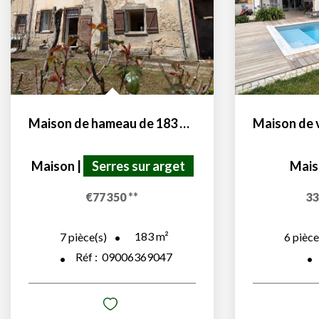
Maison de hameau de 183 m² avec jardin
Maison
|
Serres sur arget
Mais
€77 350
**
33
183
m²
7
pièce(s)
6
pièce
Réf :
09006369047