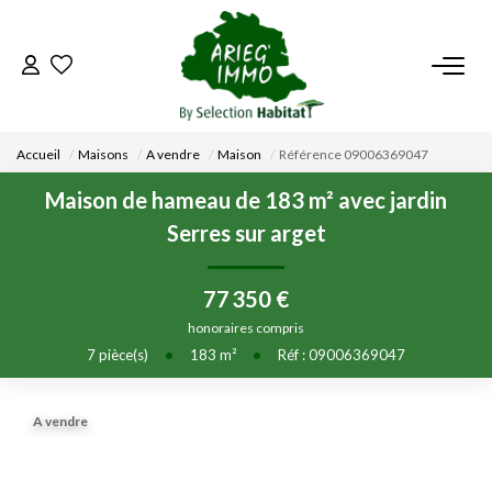
ACCUEIL
Accueil
Maisons
A vendre
Maison
Référence 09006369047
NOS BIENS
Maison de hameau de 183 m² avec jardin
Serres sur arget
VENDRE UN BIEN
77 350 €
DÉPOSEZ VOTRE RECHERCHE
honoraires compris
7
pièce(s)
•
183
m²
•
Réf : 09006369047
NOUS REJOINDRE
A vendre
CONTACT
EN