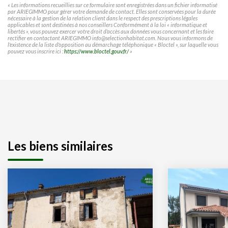
« Les informations recueillies sur ce formulaire sont enregistrées dans un fichier informatisé
par ARIEGIMMO pour gérer votre demande de contact. Elles sont conservées pour la durée
nécessaire à la gestion de la relation client dans le respect des prescriptions légales
applicables et sont destinées à nos conseillers Conformément à la loi « informatique et
libertés », vous pouvez exercer votre droit d'accès aux données vous concernant et les faire
rectifier en contactant ARIEGIMMO info@selectionhabitat.com. Nous vous informons de
l'existence de la liste d'opposition au démarchage téléphonique « Bloctel », sur laquelle vous
pouvez vous inscrire ici :
https://www.bloctel.gouv.fr/
»
Les biens similaires