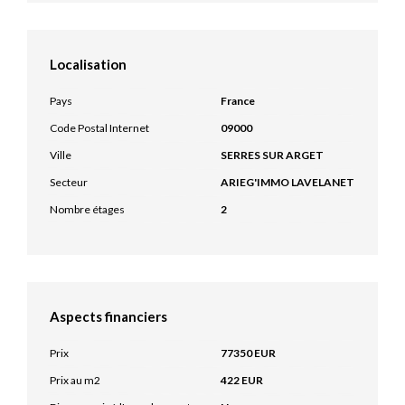
Localisation
Pays
France
Code Postal Internet
09000
Ville
SERRES SUR ARGET
Secteur
ARIEG'IMMO LAVELANET
Nombre étages
2
Aspects financiers
Prix
77350 EUR
Prix au m2
422 EUR