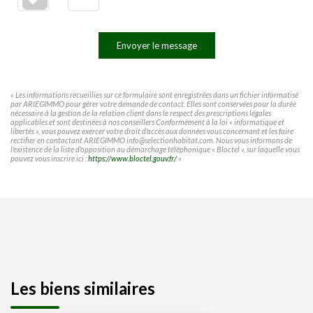
Envoyer le message
« Les informations recueillies sur ce formulaire sont enregistrées dans un fichier informatisé
par ARIEGIMMO pour gérer votre demande de contact. Elles sont conservées pour la durée
nécessaire à la gestion de la relation client dans le respect des prescriptions légales
applicables et sont destinées à nos conseillers Conformément à la loi « informatique et
libertés », vous pouvez exercer votre droit d'accès aux données vous concernant et les faire
rectifier en contactant ARIEGIMMO info@selectionhabitat.com. Nous vous informons de
l'existence de la liste d'opposition au démarchage téléphonique « Bloctel », sur laquelle vous
pouvez vous inscrire ici :
https://www.bloctel.gouv.fr/
»
Les biens similaires