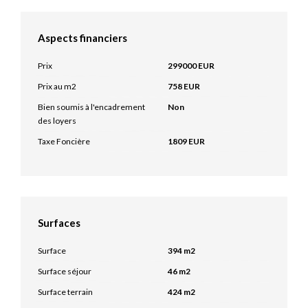
Aspects financiers
Prix
299000 EUR
Prix au m2
758 EUR
Bien soumis à l'encadrement
Non
des loyers
Taxe Foncière
1809 EUR
Surfaces
Surface
394 m2
Surface séjour
46 m2
Surface terrain
424 m2