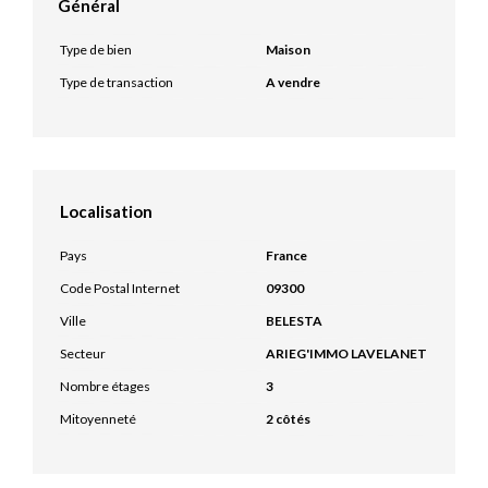
Général
Type de bien
Maison
Type de transaction
A vendre
Localisation
Pays
France
Code Postal Internet
09300
Ville
BELESTA
Secteur
ARIEG'IMMO LAVELANET
Nombre étages
3
Mitoyenneté
2 côtés