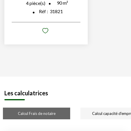
90
m²
4
pièce(s)
Réf :
31821
Les calculatrices
Calcul Frais de notaire
Calcul capacité d'empr