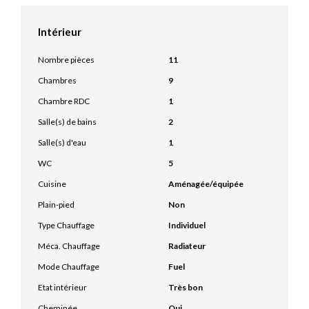
Intérieur
Nombre pièces
11
Chambres
9
Chambre RDC
1
Salle(s) de bains
2
Salle(s) d'eau
1
WC
5
Cuisine
Aménagée/équipée
Plain-pied
Non
Type Chauffage
Individuel
Méca. Chauffage
Radiateur
Mode Chauffage
Fuel
Etat intérieur
Très bon
Cheminée
Oui