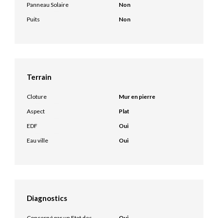
Panneau Solaire
Non
Puits
Non
Terrain
Cloture
Mur en pierre
Aspect
Plat
EDF
Oui
Eau ville
Oui
Diagnostics
Concerné par un Etat des
Oui