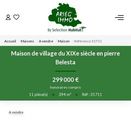
ACCUEIL
Accueil
Maisons
A vendre
Maison
Référence 31711
NOS BIENS
Maison de village du XIXe siècle en pierre
Belesta
VENDRE UN BIEN
299 000 €
DÉPOSEZ VOTRE RECHERCHE
honoraires compris
11
pièce(s)
•
394
m²
•
Réf : 31711
NOUS REJOINDRE
A vendre
CONTACT
EN