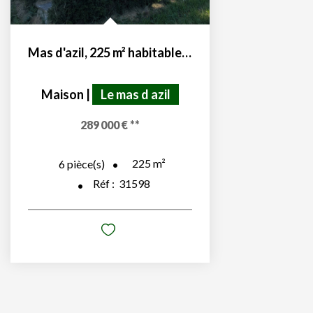
Mas d'azil, 225 m² habitable sur 2 ha
Maison
|
Le mas d azil
289 000 €
**
225
m²
6
pièce(s)
Réf :
31598