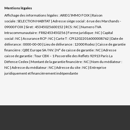
Mentions légales
Affichage des informations légales : ARIEG’IMMO FOIX | Raison
sociale : SELECTION HABITAT | Adresse siège social : 6 rue des Marchands -
09000 FOIX | Siret : 45345025600152 | RCS : NC | Numero TVA
Intracommunautaire : FR82453450256 | Forme juridique : NC | Capital
social : NC | Assurance RCP : NC |
Carte T : CPI12022016000008762 | Date de
délivrance : 0000-00-00 | Lieu de délivrance : 12000 Rodez | Caisse de garantie
financière : QBE Europe SA / NV. | N° de caisse de garantie : NC | Adresse
caisse de garantie : Tour CBX – 1 Passerelle des Reflets 92913 Paris La
Défense Cedex | Montant de la garantie financière : NC | Nom du médiateur :
NC | Adresse du médiateur : NC | Adresse du site : NC |
Entreprise
juridiquement et financièrement indépendante