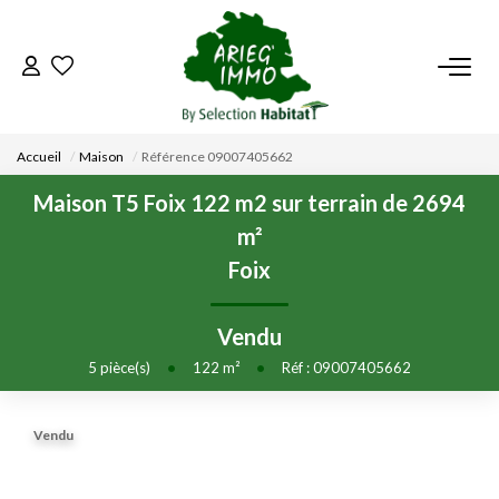
ACCUEIL
Accueil
Maison
Référence 09007405662
NOS BIENS
Maison T5 Foix 122 m2 sur terrain de 2694
m²
VENDRE UN BIEN
Foix
DÉPOSEZ VOTRE RECHERCHE
Vendu
5
pièce(s)
•
122
m²
•
Réf : 09007405662
NOUS REJOINDRE
Vendu
CONTACT
EN