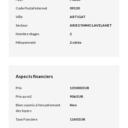
Code Postal Internet
09130
Ville
ARTIGAT
Secteur
ARIEG'IMMO LAVELANET
Nombre étages
2
Mitoyenneté
2 côtés
Aspects financiers
Prix
135000 EUR
Prix au m2
906 EUR
Bien soumis à l'encadrement
Non
des loyers
Taxe Foncière
1140 EUR