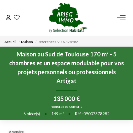
ACCUEIL
Accueil
Maison
Référence 09007378982
NOS BIENS
Maison au Sud de Toulouse 170 m² - 5
chambres et un espace modulable pour vos
VENDRE UN BIEN
projets personnels ou professionnels
Artigat
DÉPOSEZ VOTRE RECHERCHE
135 000 €
NOUS REJOINDRE
honoraires compris
6
pièce(s)
•
149
m²
•
Réf : 09007378982
CONTACT
EN
A vendre