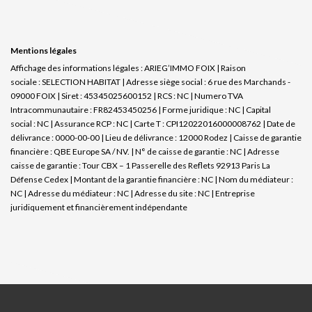
Mentions légales
Affichage des informations légales : ARIEG’IMMO FOIX | Raison
sociale : SELECTION HABITAT | Adresse siège social : 6 rue des Marchands -
09000 FOIX | Siret : 45345025600152 | RCS : NC | Numero TVA
Intracommunautaire : FR82453450256 | Forme juridique : NC | Capital
social : NC | Assurance RCP : NC |
Carte T : CPI12022016000008762 | Date de
délivrance : 0000-00-00 | Lieu de délivrance : 12000 Rodez | Caisse de garantie
financière : QBE Europe SA / NV. | N° de caisse de garantie : NC | Adresse
caisse de garantie : Tour CBX – 1 Passerelle des Reflets 92913 Paris La
Défense Cedex | Montant de la garantie financière : NC | Nom du médiateur :
NC | Adresse du médiateur : NC | Adresse du site : NC |
Entreprise
juridiquement et financièrement indépendante