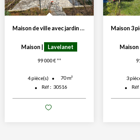
Maison de ville avec jardin et garage
Maison
|
Lavelanet
Maison
99 000 €
**
9
70
m²
4
pièce(s)
3
pièc
Réf :
30516
Réf