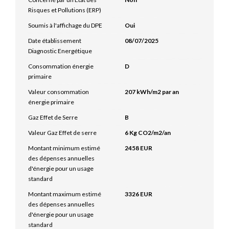
Risques et Pollutions (ERP)
Soumis à l'affichage du DPE
Oui
Date établissement
08/07/2025
Diagnostic Energétique
Consommation énergie
D
primaire
Valeur consommation
207 kWh/m2 par an
énergie primaire
Gaz Effet de Serre
B
Valeur Gaz Effet de serre
6 Kg CO2/m2/an
Montant minimum estimé
2458 EUR
des dépenses annuelles
d'énergie pour un usage
standard
Montant maximum estimé
3326 EUR
des dépenses annuelles
d'énergie pour un usage
standard