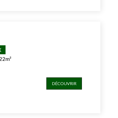
X
322m²
DÉCOUVRIR