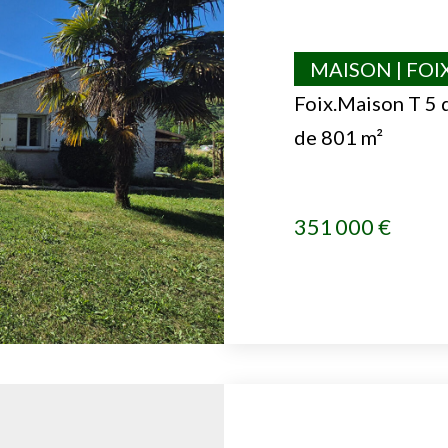
MAISON | FOI
Foix.Maison T 5 
de 801 m²
351 000 €