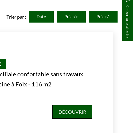
Créer une alerte
Trier par :
Date
Prix -/+
Prix +/-
X
iliale confortable sans travaux
scine à Foix - 116 m2
DÉCOUVRIR