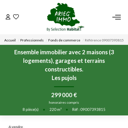
ACCUEIL
Accueil
Professionnels
Fonds de commerce
Référence 09007393815
NOS BIENS
Ensemble immobilier avec 2 maisons (3
logements), garages et terrains
VENDRE UN BIEN
constructibles.
Les pujols
DÉPOSEZ VOTRE RECHERCHE
299 000 €
NOUS REJOINDRE
honoraires compris
8
pièce(s)
•
220
m²
•
Réf : 09007393815
CONTACT
EN
A vendre