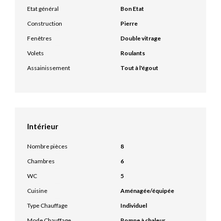
Etat général
Bon Etat
Construction
Pierre
Fenêtres
Double vitrage
Volets
Roulants
Assainissement
Tout à l'égout
Intérieur
Nombre pièces
8
Chambres
6
WC
5
Cuisine
Aménagée/équipée
Type Chauffage
Individuel
Mode Chauffage
Pompe à chaleur