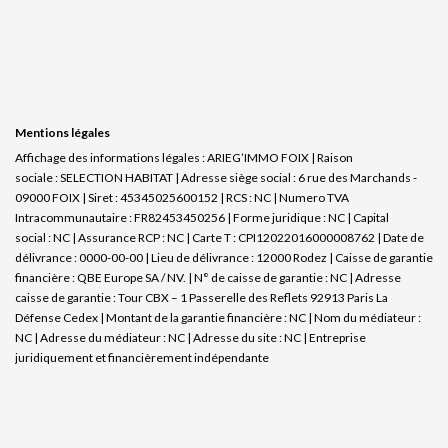
Mentions légales
Affichage des informations légales : ARIEG’IMMO FOIX | Raison
sociale : SELECTION HABITAT | Adresse siège social : 6 rue des Marchands -
09000 FOIX | Siret : 45345025600152 | RCS : NC | Numero TVA
Intracommunautaire : FR82453450256 | Forme juridique : NC | Capital
social : NC | Assurance RCP : NC |
Carte T : CPI12022016000008762 | Date de
délivrance : 0000-00-00 | Lieu de délivrance : 12000 Rodez | Caisse de garantie
financière : QBE Europe SA / NV. | N° de caisse de garantie : NC | Adresse
caisse de garantie : Tour CBX – 1 Passerelle des Reflets 92913 Paris La
Défense Cedex | Montant de la garantie financière : NC | Nom du médiateur :
NC | Adresse du médiateur : NC | Adresse du site : NC |
Entreprise
juridiquement et financièrement indépendante