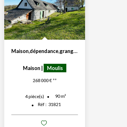
Maison,dépendance,grange sur les hauteurs de Moulis 09200
Maison
|
Moulis
268 000 €
**
90
m²
4
pièce(s)
Réf :
31821