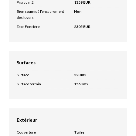
Prix au m2
1359 EUR
Bien soumis à l'encadrement
Non
des loyers
Taxe Foncière
2305 EUR
Surfaces
Surface
220 m2
Surface terrain
1563 m2
Extérieur
Couverture
Tuiles