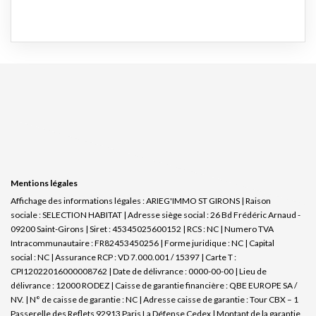
Mentions légales
Affichage des informations légales : ARIEG'IMMO ST GIRONS | Raison
sociale : SELECTION HABITAT | Adresse siège social : 26 Bd Frédéric Arnaud -
09200 Saint-Girons | Siret : 45345025600152 | RCS : NC | Numero TVA
Intracommunautaire : FR82453450256 | Forme juridique : NC | Capital
social : NC | Assurance RCP : VD 7.000.001 / 15397 |
Carte T :
CPI12022016000008762 | Date de délivrance : 0000-00-00 | Lieu de
délivrance : 12000 RODEZ | Caisse de garantie financière : QBE EUROPE SA /
NV. | N° de caisse de garantie : NC | Adresse caisse de garantie : Tour CBX – 1
Passerelle des Reflets 92913 Paris La Défense Cedex | Montant de la garantie