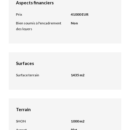
Aspects financiers
Prix
41000 EUR
Bien soumis à l'encadrement
Non
des loyers
Surfaces
Surface terrain
1435 m2
Terrain
SHON
1000 m2
Aspect
Plat