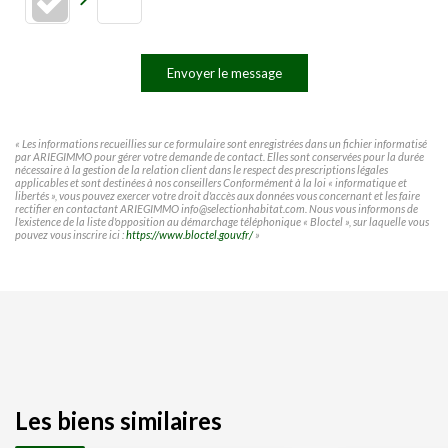
Envoyer le message
« Les informations recueillies sur ce formulaire sont enregistrées dans un fichier informatisé
par ARIEGIMMO pour gérer votre demande de contact. Elles sont conservées pour la durée
nécessaire à la gestion de la relation client dans le respect des prescriptions légales
applicables et sont destinées à nos conseillers Conformément à la loi « informatique et
libertés », vous pouvez exercer votre droit d'accès aux données vous concernant et les faire
rectifier en contactant ARIEGIMMO info@selectionhabitat.com. Nous vous informons de
l'existence de la liste d'opposition au démarchage téléphonique « Bloctel », sur laquelle vous
pouvez vous inscrire ici :
https://www.bloctel.gouv.fr/
»
Les biens similaires