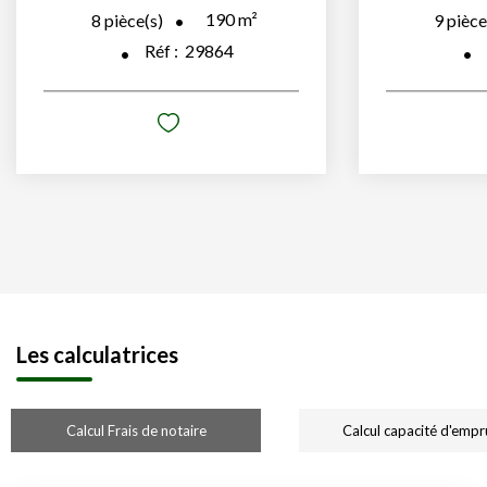
190
m²
8
pièce(s)
9
pièce
Réf :
29864
Les calculatrices
Calcul Frais de notaire
Calcul capacité d'empr