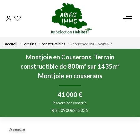
ACCUEIL
Accueil
Terrains
constructibles
Référence 09006245335
NOS BIENS
Montjoie en Couserans: Terrain
constructible de 800m² sur 1435m²
VENDRE UN BIEN
Montjoie en couserans
DÉPOSEZ VOTRE RECHERCHE
41 000 €
honoraires compris
NOUS REJOINDRE
Réf : 09006245335
CONTACT
A vendre
EN