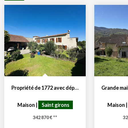
Propriété de 1772 avec dépendances et terres 09200
Maison
|
Saint girons
Maison
342 870 €
**
32