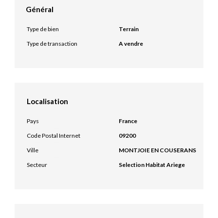
Général
Type de bien
Terrain
Type de transaction
A vendre
Localisation
Pays
France
Code Postal Internet
09200
Ville
MONTJOIE EN COUSERANS
Secteur
Selection Habitat Ariege