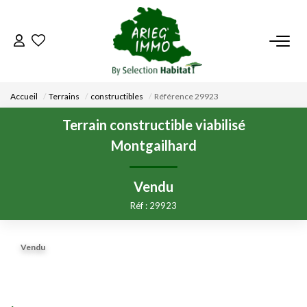
ACCUEIL
Accueil
Terrains
constructibles
Référence 29923
NOS BIENS
Terrain constructible viabilisé
Montgailhard
VENDRE UN BIEN
Vendu
DÉPOSEZ VOTRE RECHERCHE
Réf : 29923
NOUS REJOINDRE
Vendu
CONTACT
EN