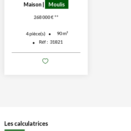
Maison
|
Moulis
268 000 €
**
90
m²
4
pièce(s)
Réf :
31821
Les calculatrices