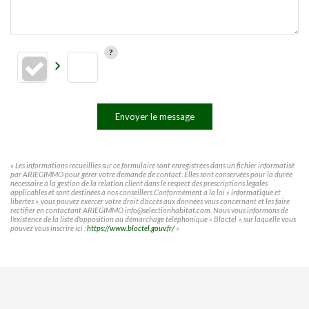
Envoyer le message
« Les informations recueillies sur ce formulaire sont enregistrées dans un fichier informatisé
par ARIEGIMMO pour gérer votre demande de contact. Elles sont conservées pour la durée
nécessaire à la gestion de la relation client dans le respect des prescriptions légales
applicables et sont destinées à nos conseillers Conformément à la loi « informatique et
libertés », vous pouvez exercer votre droit d'accès aux données vous concernant et les faire
rectifier en contactant ARIEGIMMO info@selectionhabitat.com. Nous vous informons de
l'existence de la liste d'opposition au démarchage téléphonique « Bloctel », sur laquelle vous
pouvez vous inscrire ici :
https://www.bloctel.gouv.fr/
»