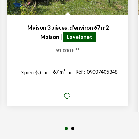
Maison 3 pièces, d'environ 67 m2
Maison
|
Lavelanet
91 000 €
**
67
m²
Réf :
09007405348
3
pièce(s)