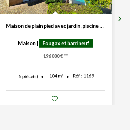
Maison de plain pied avec jardin, piscine et garage
Maison
|
Fougax et barrineuf
196 000 €
**
104
m²
Réf :
1169
5
pièce(s)