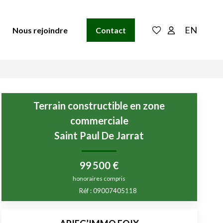
EN
Nous rejoindre
Contact
Terrain constructible en zone
commerciale
Saint Paul De Jarrat
99 500 €
honoraires compris
Réf :
09007405118