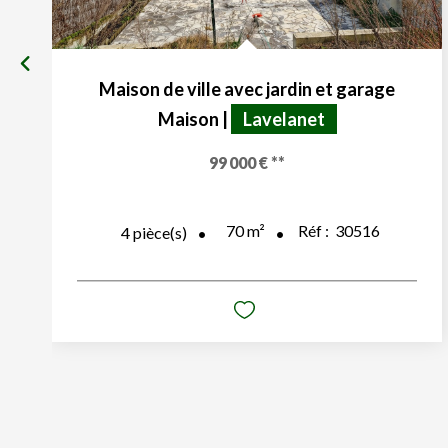
Maison de ville avec jardin et garage
Maison
|
Lavelanet
99 000 €
**
70
m²
Réf :
30516
4
pièce(s)