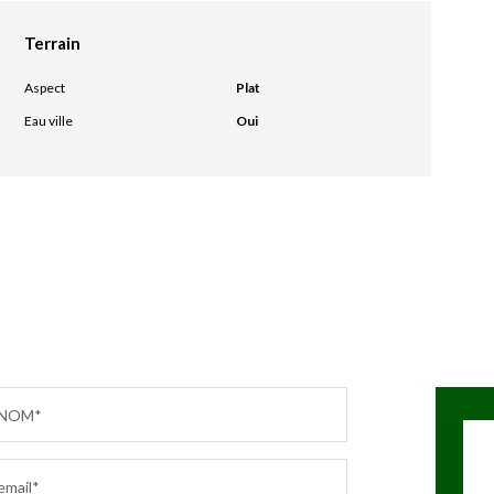
Terrain
Aspect
Plat
Eau ville
Oui
NOM*
email*