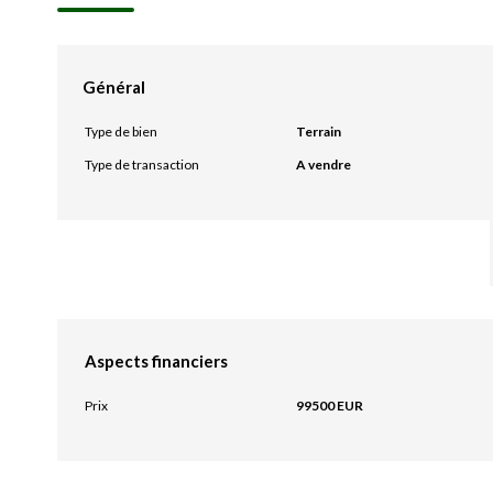
Général
Type de bien
Terrain
Type de transaction
A vendre
Aspects financiers
Prix
99500 EUR