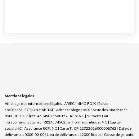
Mentions légales
Affichage des informations légales : ARIEG’IMMO FOIX | Raison
sociale : SELECTION HABITAT | Adresse siège social : 6 rue des Marchands -
09000 FOIX | Siret : 45345025600152 | RCS : NC | Numero TVA
Intracommunautaire : FR82453450256 | Forme juridique : NC | Capital
social : NC | Assurance RCP : NC |
Carte T : CPI12022016000008762 | Date de
délivrance : 0000-00-00 | Lieu de délivrance : 12000 Rodez | Caisse de garantie