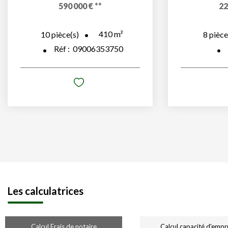
590 000 €
**
22
410
m²
10
pièce(s)
8
pièce
Réf :
09006353750
Les calculatrices
Calcul Frais de notaire
Calcul capacité d'empr