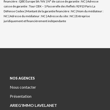
financière : QBE Europe SA / NV. | N° de caisse de garantie : NC | Adresse
caisse de garantie : Tour CBX – 1 Passerelle des Reflets 92913 Paris La
Défense Cedex | Montant de la garantie financière : NC | Nom du médiateur :
NC | Adresse du médiateur : NC | Adresse du site : NC |
Entreprise
juridiquement et financièrement indépendante
NOS AGENCES
Nous contacter
Présentation
ARIEG'IMMO LAVELANET