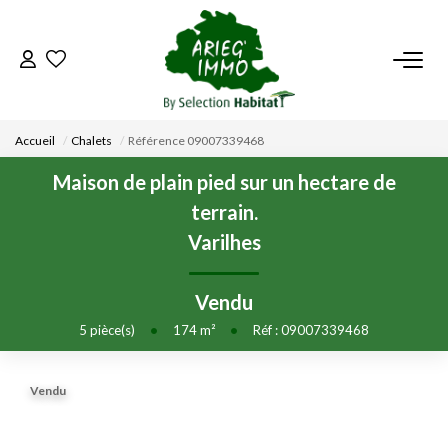
ACCUEIL
Accueil
Chalets
Référence 09007339468
NOS BIENS
Maison de plain pied sur un hectare de
terrain.
VENDRE UN BIEN
Varilhes
DÉPOSEZ VOTRE RECHERCHE
Vendu
5
pièce(s)
•
174
m²
•
Réf : 09007339468
NOUS REJOINDRE
Vendu
CONTACT
EN