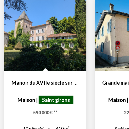
Manoir du XVIIe siècle sur 14500 m² de terrain
Maison
|
Saint girons
Maison
590 000 €
**
22
410
m²
10
pièce(s)
8
pièce