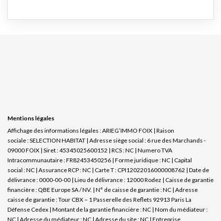
Mentions légales
Affichage des informations légales : ARIEG’IMMO FOIX | Raison
sociale : SELECTION HABITAT | Adresse siège social : 6 rue des Marchands -
09000 FOIX | Siret : 45345025600152 | RCS : NC | Numero TVA
Intracommunautaire : FR82453450256 | Forme juridique : NC | Capital
social : NC | Assurance RCP : NC |
Carte T : CPI12022016000008762 | Date de
délivrance : 0000-00-00 | Lieu de délivrance : 12000 Rodez | Caisse de garantie
financière : QBE Europe SA / NV. | N° de caisse de garantie : NC | Adresse
caisse de garantie : Tour CBX – 1 Passerelle des Reflets 92913 Paris La
Défense Cedex | Montant de la garantie financière : NC | Nom du médiateur :
NC | Adresse du médiateur : NC | Adresse du site : NC |
Entreprise