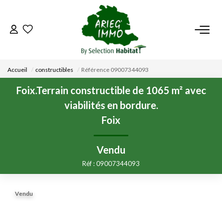
ACCUEIL
Accueil
constructibles
Référence 09007344093
NOS BIENS
Foix.Terrain constructible de 1065 m² avec
viabilités en bordure.
VENDRE UN BIEN
Foix
DÉPOSEZ VOTRE RECHERCHE
Vendu
Réf : 09007344093
NOUS REJOINDRE
Vendu
CONTACT
EN