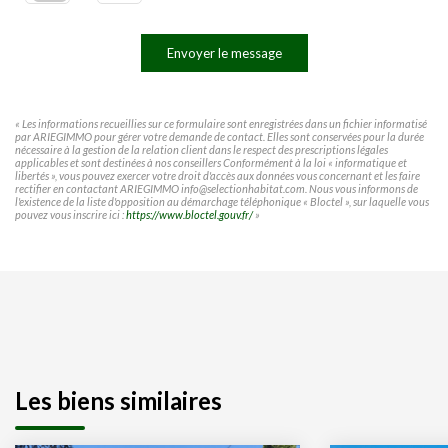
Envoyer le message
« Les informations recueillies sur ce formulaire sont enregistrées dans un fichier informatisé
par ARIEGIMMO pour gérer votre demande de contact. Elles sont conservées pour la durée
nécessaire à la gestion de la relation client dans le respect des prescriptions légales
applicables et sont destinées à nos conseillers Conformément à la loi « informatique et
libertés », vous pouvez exercer votre droit d'accès aux données vous concernant et les faire
rectifier en contactant ARIEGIMMO info@selectionhabitat.com. Nous vous informons de
l'existence de la liste d'opposition au démarchage téléphonique « Bloctel », sur laquelle vous
pouvez vous inscrire ici :
https://www.bloctel.gouv.fr/
»
Les biens similaires